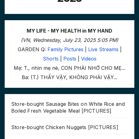
MY LIFE - MY HEALTH in MY HAND
(VN, Wednesday, July 23, 2025 5:05 PM)
GARDEN Q:
Family Pictures
|
Live Streams
|
Shorts
|
Posts
|
Videos
Mẹ: T., nhìn mẹ nè, CON PHẢI NHỚ CHO MẸ...
Ba: (T.) THẤY VẬY, KHÔNG PHẢI VẬY...
Store-bought Sausage Bites on White Rice and
Boiled Fresh Vegetable Meal [PICTURES]
Store-bought Chicken Nuggets [PICTURES]