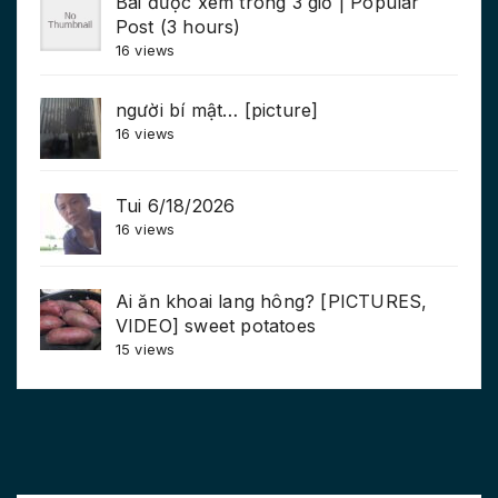
Bài được xem trong 3 giờ | Popular
Post (3 hours)
16 views
người bí mật… [picture]
16 views
Tui 6/18/2026
16 views
Ai ăn khoai lang hông? [PICTURES,
VIDEO] sweet potatoes
15 views