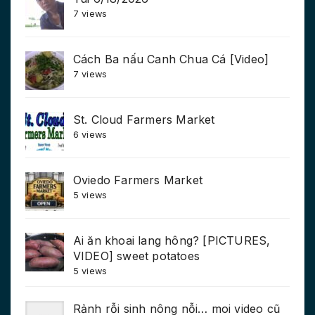
7 views
Cách Ba nấu Canh Chua Cá [Video]
7 views
St. Cloud Farmers Market
6 views
Oviedo Farmers Market
5 views
Ai ăn khoai lang hông? [PICTURES,
VIDEO] sweet potatoes
5 views
Rảnh rỗi sinh nông nỗi… moi video cũ