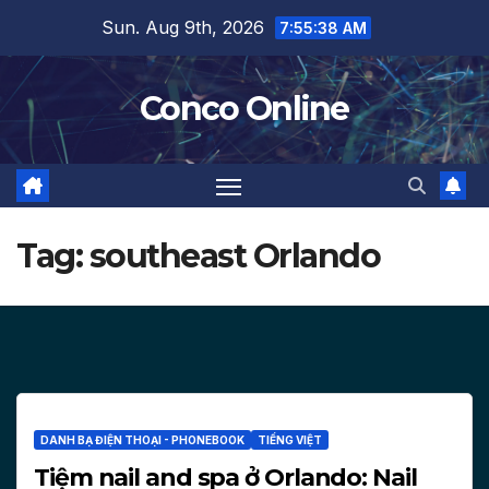
Skip
Sun. Aug 9th, 2026
7:55:38 AM
to
content
Conco Online
Tag:
southeast Orlando
DANH BẠ ĐIỆN THOẠI - PHONEBOOK
TIẾNG VIỆT
Tiệm nail and spa ở Orlando: Nail