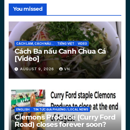
You missed
CÁCH LÀM, CÁCH NẤU...
TIẾNG VIỆT
VIDEO
Cách Ba nấu Canh Chua Cá
[Video]
AUGUST 9, 2026
VN
ENGLISH
TIN TỨC ĐỊA PHƯƠNG / LOCAL NEWS
Clemons Produce (Curry Ford
Road) closes forever soon?