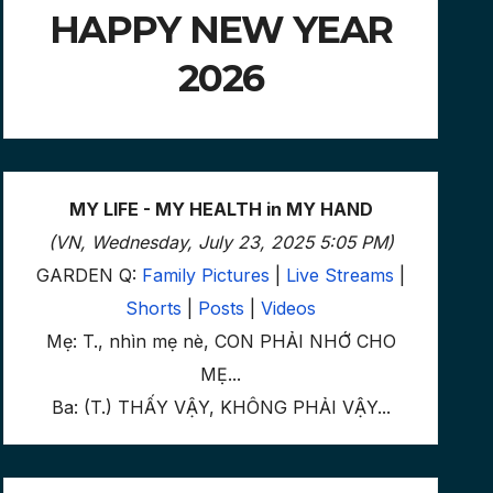
HAPPY NEW YEAR
2026
MY LIFE - MY HEALTH in MY HAND
(VN, Wednesday, July 23, 2025 5:05 PM)
GARDEN Q:
Family Pictures
|
Live Streams
|
Shorts
|
Posts
|
Videos
Mẹ: T., nhìn mẹ nè, CON PHẢI NHỚ CHO
MẸ...
Ba: (T.) THẤY VẬY, KHÔNG PHẢI VẬY...