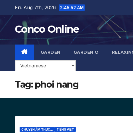
Skip
Fri. Aug 7th, 2026
2:45:53 AM
to
content
Conco Online
GARDEN
GARDEN Q
RELAXIN
Tag:
phoi nang
CHUYỆN ẨM THỰC...
TIẾNG VIỆT