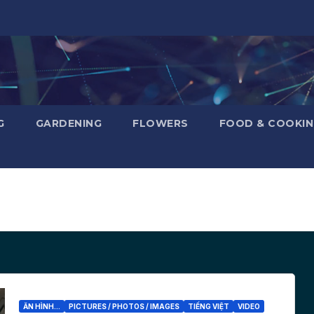
G
GARDENING
FLOWERS
FOOD & COOKI
ĂN HÌNH...
PICTURES / PHOTOS / IMAGES
TIẾNG VIỆT
VIDEO