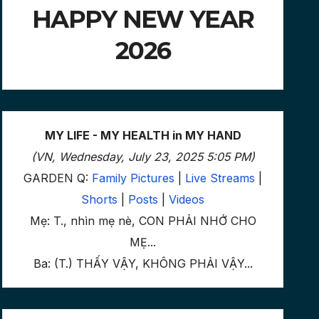
HAPPY NEW YEAR
2026
MY LIFE - MY HEALTH in MY HAND
(VN, Wednesday, July 23, 2025 5:05 PM)
GARDEN Q:
Family Pictures
|
Live Streams
|
Shorts
|
Posts
|
Videos
Mẹ: T., nhìn mẹ nè, CON PHẢI NHỚ CHO
MẸ...
Ba: (T.) THẤY VẬY, KHÔNG PHẢI VẬY...