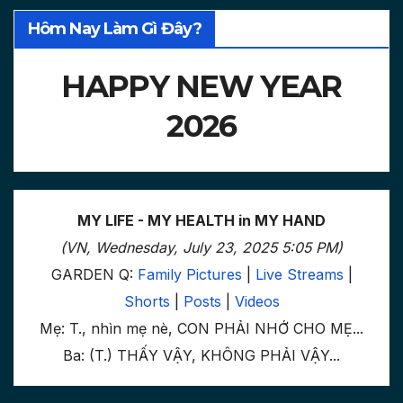
Hôm Nay Làm Gì Đây?
HAPPY NEW YEAR
2026
MY LIFE - MY HEALTH in MY HAND
(VN, Wednesday, July 23, 2025 5:05 PM)
GARDEN Q:
Family Pictures
|
Live Streams
|
Shorts
|
Posts
|
Videos
Mẹ: T., nhìn mẹ nè, CON PHẢI NHỚ CHO MẸ...
Ba: (T.) THẤY VẬY, KHÔNG PHẢI VẬY...