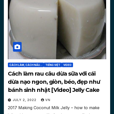
CÁCH LÀM, CÁCH NẤU...
TIẾNG VIỆT
VIDEO
Cách làm rau câu dừa sữa với cái
dừa nạo ngon, giòn, béo, đẹp như
bánh sinh nhật [Video] Jelly Cake
JULY 2, 2022
VN
2017 Making Coconut Milk Jelly – how to make