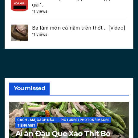
giải’…
11 views
Ba làm món cá nằm trên thớt… [Video]
11 views
You missed
CÁCH LÀM, CÁCH NẤU...
PICTURES / PHOTOS / IMAGES
TIẾNG VIỆT
Ai ăn Đậu Que Xào Thịt Bò