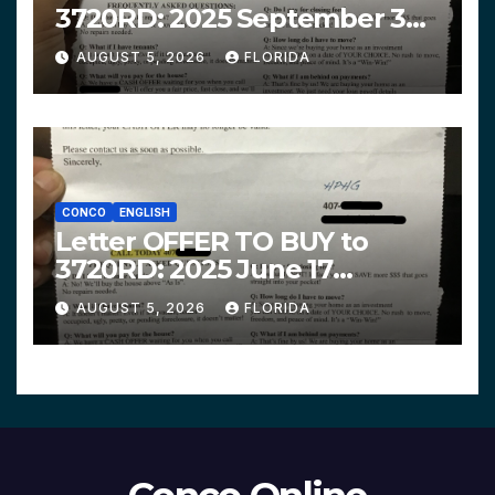
3720RD: 2025 September 3
$319,900 HPHG
AUGUST 5, 2026
FLORIDA
CONCO
ENGLISH
Letter OFFER TO BUY to
3720RD: 2025 June 17
$312,200 HPHG
AUGUST 5, 2026
FLORIDA