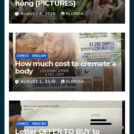
hông [PICTURES]
AUGUST 6, 2026
FLORIDA
CONCO
ENGLISH
How much cost to cremate a
body
AUGUST 5, 2026
FLORIDA
CONCO
ENGLISH
Letter OFFER TO BUY to