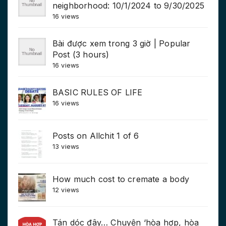
neighborhood: 10/1/2024 to 9/30/2025
16 views
Bài được xem trong 3 giờ | Popular
Post (3 hours)
16 views
BASIC RULES OF LIFE
16 views
Posts on Allchit 1 of 6
13 views
How much cost to cremate a body
12 views
Tán dóc đây… Chuyện ‘hòa hợp, hòa