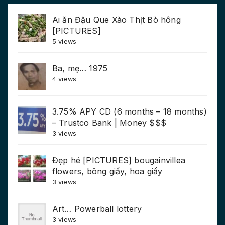
Ai ăn Đậu Que Xào Thịt Bò hông
[PICTURES]
5 views
Ba, mẹ… 1975
4 views
3.75% APY CD (6 months – 18 months)
– Trustco Bank | Money $$$
3 views
Đẹp hé [PICTURES] bougainvillea
flowers, bông giấy, hoa giấy
3 views
Art… Powerball lottery
3 views