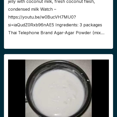
jelly with coconut milk, fresh coconut flesh,
condensed milk Watch –
https://youtu.be/w0BucVH7MU0?
si=iaQudZ0Rxb96nAE5 Ingredients: 3 packages
Thai Telephone Brand Agar-Agar Powder (mix…