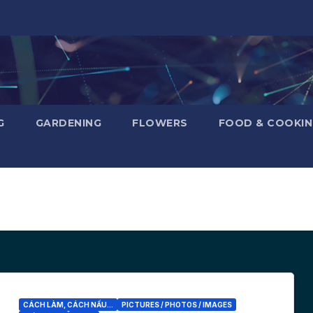
G
GARDENING
FLOWERS
FOOD & COOKI
CÁCH LÀM, CÁCH NẤU...
PICTURES / PHOTOS / IMAGES