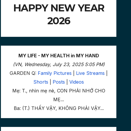
HAPPY NEW YEAR
2026
MY LIFE - MY HEALTH in MY HAND
(VN, Wednesday, July 23, 2025 5:05 PM)
GARDEN Q:
Family Pictures
|
Live Streams
|
Shorts
|
Posts
|
Videos
Mẹ: T., nhìn mẹ nè, CON PHẢI NHỚ CHO
MẸ...
Ba: (T.) THẤY VẬY, KHÔNG PHẢI VẬY...