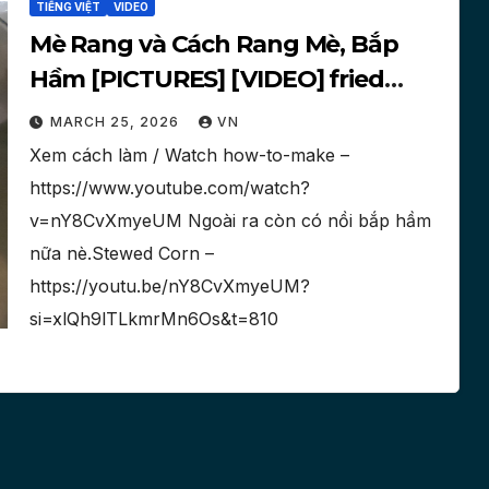
TIẾNG VIỆT
VIDEO
Mè Rang và Cách Rang Mè, Bắp
Hầm [PICTURES] [VIDEO] fried
sesame seeds, stewed corn
MARCH 25, 2026
VN
Xem cách làm / Watch how-to-make –
https://www.youtube.com/watch?
v=nY8CvXmyeUM Ngoài ra còn có nồi bắp hầm
nữa nè.Stewed Corn –
https://youtu.be/nY8CvXmyeUM?
si=xlQh9lTLkmrMn6Os&t=810