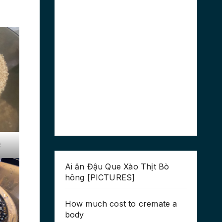
G
Ai ăn Đậu Que Xào Thịt Bò
hông [PICTURES]
How much cost to cremate a
body