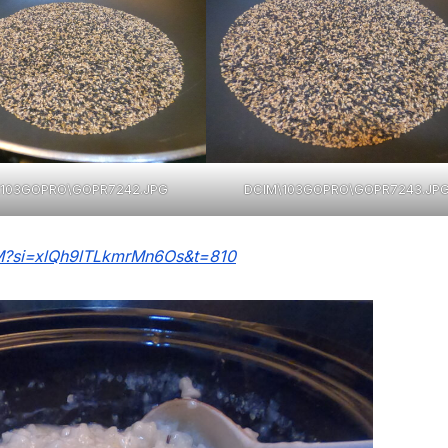
\103GOPRO\GOPR7242.JPG
DCIM\103GOPRO\GOPR7243.JP
M?si=xlQh9lTLkmrMn6Os&t=810