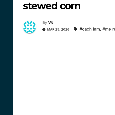
stewed corn
By
VN
#cach lam
,
#me r
MAR 25, 2026