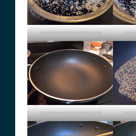
DCIM\103GOPRO\GOPR7230.JPG
DCIM
DCIM\103GOPRO\GOPR7233.JPG
DCIM