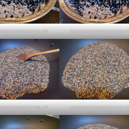
\103GOPRO\GOPR7231.JPG
DCIM\103GOPRO\GOPR7232.JP
\103GOPRO\GOPR7239.JPG
DCIM\103GOPRO\GOPR7240.JP