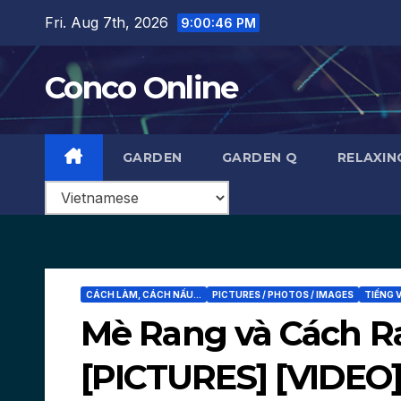
Skip
Fri. Aug 7th, 2026
9:00:47 PM
to
content
Conco Online
GARDEN
GARDEN Q
RELAXIN
CÁCH LÀM, CÁCH NẤU...
PICTURES / PHOTOS / IMAGES
TIẾNG 
Mè Rang và Cách R
[PICTURES] [VIDEO]