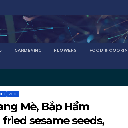
G
GARDENING
FLOWERS
FOOD & COOKI
VIỆT
VIDEO
ang Mè, Bắp Hầm
 fried sesame seeds,