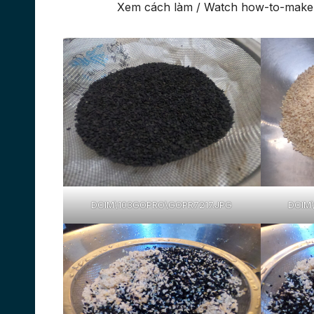
Xem cách làm / Watch how-to-make
DCIM\103GOPRO\GOPR7217.JPG
DCIM