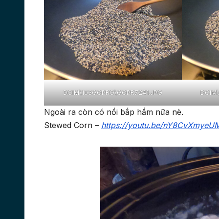
DCIM\103GOPRO\GOPR7241.JPG
DCIM
Ngoài ra còn có nồi bắp hầm nữa nè.
Stewed Corn –
https://youtu.be/nY8CvXmyeU