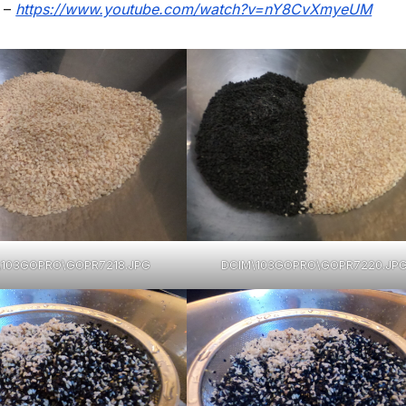
 –
https://www.youtube.com/watch?v=nY8CvXmyeUM
\103GOPRO\GOPR7218.JPG
DCIM\103GOPRO\GOPR7220.JP