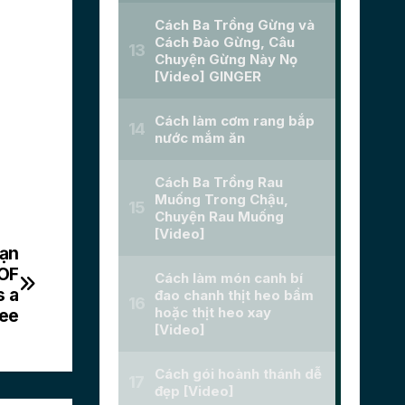
Nạn
OF
s a
ee