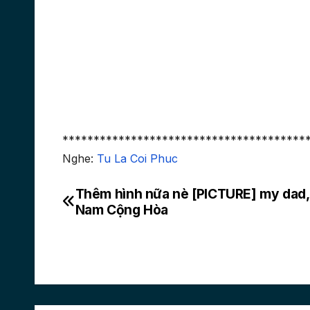
***************************************
Nghe:
Tu La Coi Phuc
Thêm hình nữa nè [PICTURE] my dad,
Post
Nam Cộng Hòa
navigation