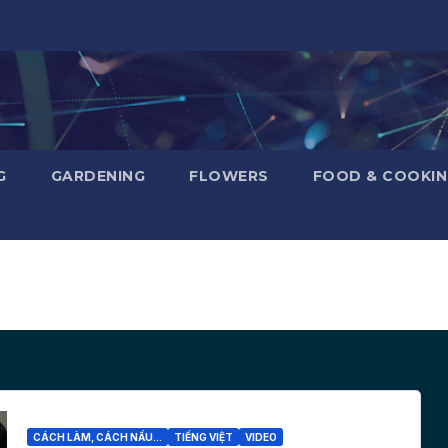
G
GARDENING
FLOWERS
FOOD & COOKI
CÁCH LÀM, CÁCH NẤU...
TIẾNG VIỆT
VIDEO