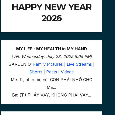
HAPPY NEW YEAR
2026
MY LIFE - MY HEALTH in MY HAND
(VN, Wednesday, July 23, 2025 5:05 PM)
GARDEN Q:
Family Pictures
|
Live Streams
|
Shorts
|
Posts
|
Videos
Mẹ: T., nhìn mẹ nè, CON PHẢI NHỚ CHO
MẸ...
Ba: (T.) THẤY VẬY, KHÔNG PHẢI VẬY...