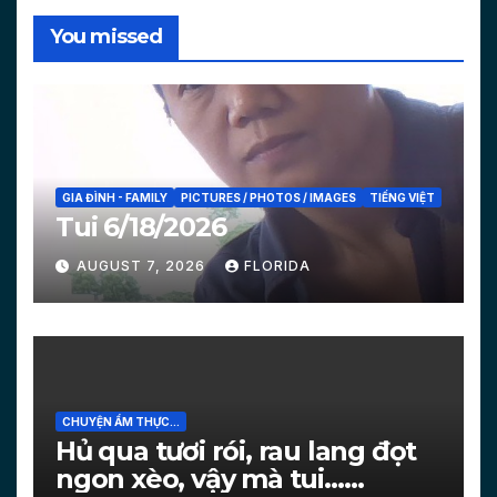
You missed
GIA ĐÌNH - FAMILY
PICTURES / PHOTOS / IMAGES
TIẾNG VIỆT
Tui 6/18/2026
AUGUST 7, 2026
FLORIDA
CHUYỆN ẨM THỰC...
Hủ qua tươi rói, rau lang đọt
ngon xèo, vậy mà tui…