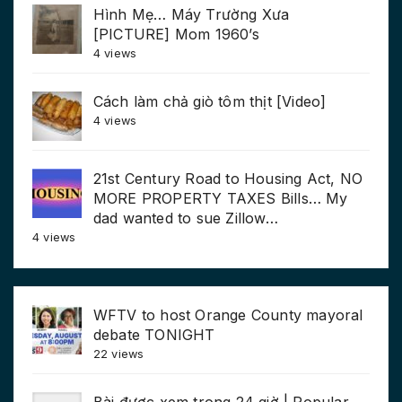
Hình Mẹ… Máy Trường Xưa
[PICTURE] Mom 1960’s
4 views
Cách làm chả giò tôm thịt [Video]
4 views
21st Century Road to Housing Act, NO
MORE PROPERTY TAXES Bills… My
dad wanted to sue Zillow…
4 views
WFTV to host Orange County mayoral
debate TONIGHT
22 views