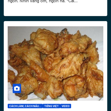
ngon. Nhìn vàng om, ngon há. “Cái…
CÁCH LÀM, CÁCH NẤU...
TIẾNG VIỆT
VIDEO