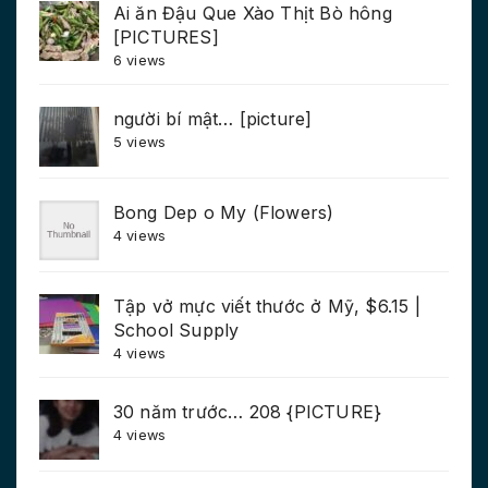
Ai ăn Đậu Que Xào Thịt Bò hông
[PICTURES]
6 views
người bí mật… [picture]
5 views
Bong Dep o My (Flowers)
4 views
Tập vở mực viết thước ở Mỹ, $6.15 |
School Supply
4 views
30 năm trước… 208 {PICTURE}
4 views