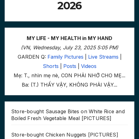
2026
MY LIFE - MY HEALTH in MY HAND
(VN, Wednesday, July 23, 2025 5:05 PM)
GARDEN Q:
Family Pictures
|
Live Streams
|
Shorts
|
Posts
|
Videos
Mẹ: T., nhìn mẹ nè, CON PHẢI NHỚ CHO MẸ...
Ba: (T.) THẤY VẬY, KHÔNG PHẢI VẬY...
Store-bought Sausage Bites on White Rice and
Boiled Fresh Vegetable Meal [PICTURES]
Store-bought Chicken Nuggets [PICTURES]