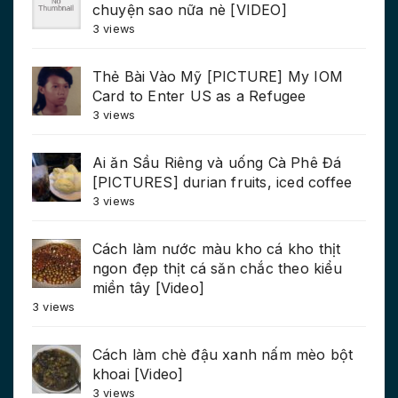
chuyện sao nữa nè [VIDEO]
3 views
Thẻ Bài Vào Mỹ [PICTURE] My IOM
Card to Enter US as a Refugee
3 views
Ai ăn Sầu Riêng và uống Cà Phê Đá
[PICTURES] durian fruits, iced coffee
3 views
Cách làm nước màu kho cá kho thịt
ngon đẹp thịt cá săn chắc theo kiểu
miền tây [Video]
3 views
Cách làm chè đậu xanh nấm mèo bột
khoai [Video]
3 views