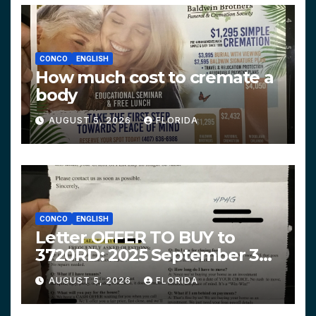
CONCO
ENGLISH
How much cost to cremate a
body
AUGUST 5, 2026
FLORIDA
CONCO
ENGLISH
Letter OFFER TO BUY to
3720RD: 2025 September 3
$319,900 HPHG
AUGUST 5, 2026
FLORIDA