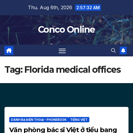
Skip
Thu. Aug 6th, 2026
2:57:33 AM
to
content
Conco Online
Tag:
Florida medical offices
DANH BẠ ĐIỆN THOẠI - PHONEBOOK
TIẾNG VIỆT
Văn phòng bác sĩ Việt ở tiểu bang