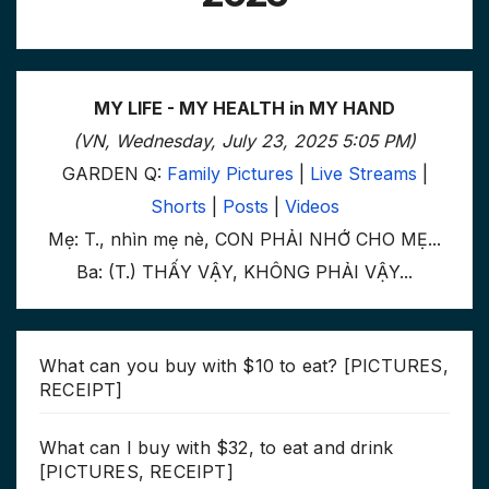
MY LIFE - MY HEALTH in MY HAND
(VN, Wednesday, July 23, 2025 5:05 PM)
GARDEN Q:
Family Pictures
|
Live Streams
|
Shorts
|
Posts
|
Videos
Mẹ: T., nhìn mẹ nè, CON PHẢI NHỚ CHO MẸ...
Ba: (T.) THẤY VẬY, KHÔNG PHẢI VẬY...
What can you buy with $10 to eat? [PICTURES,
RECEIPT]
What can I buy with $32, to eat and drink
[PICTURES, RECEIPT]