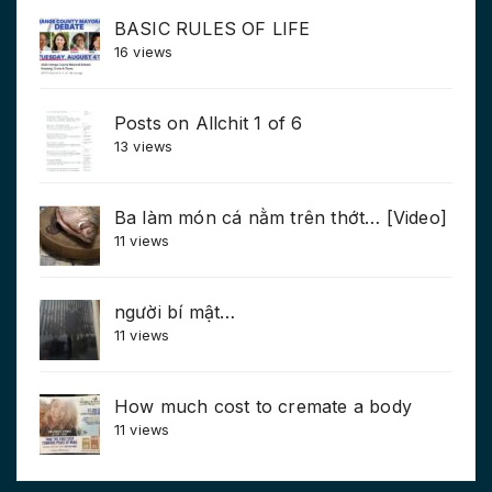
BASIC RULES OF LIFE
16 views
Posts on Allchit 1 of 6
13 views
Ba làm món cá nằm trên thớt… [Video]
11 views
người bí mật…
11 views
How much cost to cremate a body
11 views