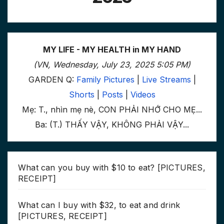
MY LIFE - MY HEALTH in MY HAND
(VN, Wednesday, July 23, 2025 5:05 PM)
GARDEN Q:
Family Pictures
|
Live Streams
|
Shorts
|
Posts
|
Videos
Mẹ: T., nhìn mẹ nè, CON PHẢI NHỚ CHO MẸ...
Ba: (T.) THẤY VẬY, KHÔNG PHẢI VẬY...
What can you buy with $10 to eat? [PICTURES,
RECEIPT]
What can I buy with $32, to eat and drink
[PICTURES, RECEIPT]