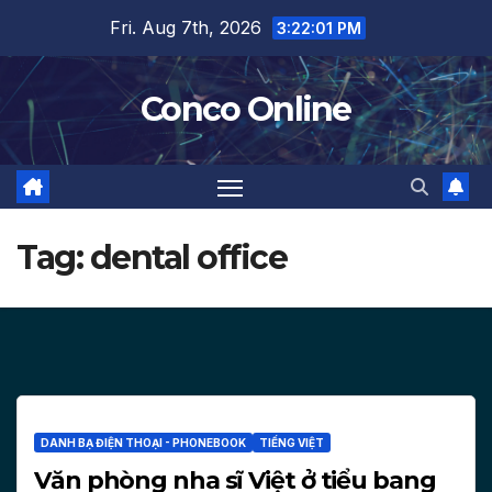
Skip
Fri. Aug 7th, 2026
3:22:02 PM
to
content
Conco Online
Tag:
dental office
DANH BẠ ĐIỆN THOẠI - PHONEBOOK
TIẾNG VIỆT
Văn phòng nha sĩ Việt ở tiểu bang