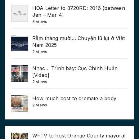
HOA Letter to 3720RD: 2016 (between
Jan – Mar 4)
3 views
Rằm tháng mười… Chuyện lũ lụt ở Việt
Nam 2025
2 views
Nhạc… Trình bày: Cục Chính Huấn
[Video]
2 views
How much cost to cremate a body
2 views
WFTV to host Orange County mayoral