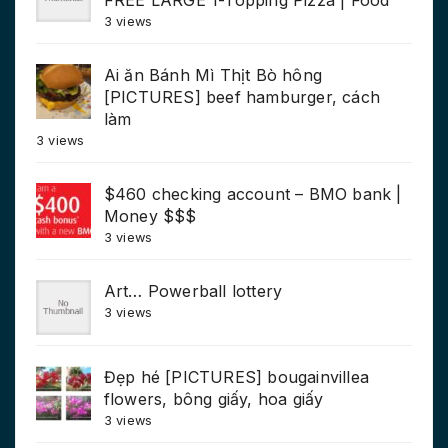
FREE LARGE 1-Topping Pizza | Food
3 views
Ai ăn Bánh Mì Thịt Bò hông
[PICTURES] beef hamburger, cách
làm
3 views
$460 checking account – BMO bank |
Money $$$
3 views
Art… Powerball lottery
3 views
Đẹp hé [PICTURES] bougainvillea
flowers, bông giấy, hoa giấy
3 views