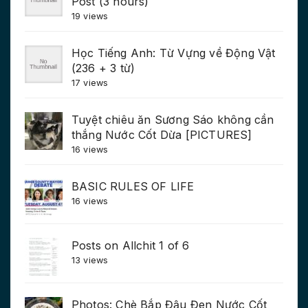
Post (3 hours)
19 views
Học Tiếng Anh: Từ Vựng về Động Vật
(236 + 3 từ)
17 views
Tuyệt chiêu ăn Sương Sáo không cần
thắng Nước Cốt Dừa [PICTURES]
16 views
BASIC RULES OF LIFE
16 views
Posts on Allchit 1 of 6
13 views
Photos: Chè Bắp Đậu Đen Nước Cốt