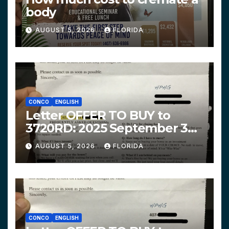
body
AUGUST 5, 2026
FLORIDA
CONCO
ENGLISH
Letter OFFER TO BUY to
3720RD: 2025 September 3
$319,900 HPHG
AUGUST 5, 2026
FLORIDA
CONCO
ENGLISH