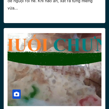
để nguội rồi nè. Khi nào ăn, xắt ra từng miếng
vừa…