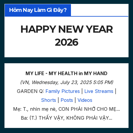
Hôm Nay Làm Gì Đây?
HAPPY NEW YEAR
2026
MY LIFE - MY HEALTH in MY HAND
(VN, Wednesday, July 23, 2025 5:05 PM)
GARDEN Q:
Family Pictures
|
Live Streams
|
Shorts
|
Posts
|
Videos
Mẹ: T., nhìn mẹ nè, CON PHẢI NHỚ CHO MẸ...
Ba: (T.) THẤY VẬY, KHÔNG PHẢI VẬY...