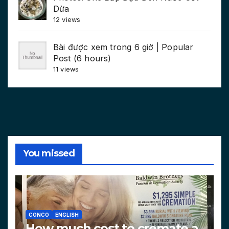
Dừa
12 views
Bài được xem trong 6 giờ | Popular
Post (6 hours)
11 views
You missed
CONCO
ENGLISH
How much cost to cremate a