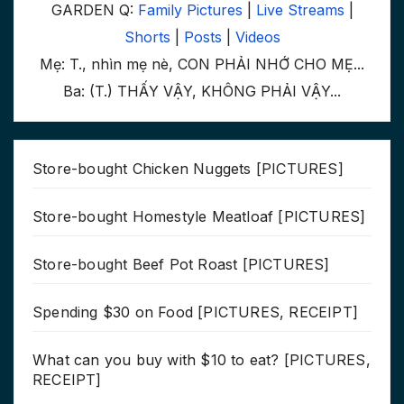
GARDEN Q:
Family Pictures
|
Live Streams
|
Shorts
|
Posts
|
Videos
Mẹ: T., nhìn mẹ nè, CON PHẢI NHỚ CHO MẸ...
Ba: (T.) THẤY VẬY, KHÔNG PHẢI VẬY...
Store-bought Chicken Nuggets [PICTURES]
Store-bought Homestyle Meatloaf [PICTURES]
Store-bought Beef Pot Roast [PICTURES]
Spending $30 on Food [PICTURES, RECEIPT]
What can you buy with $10 to eat? [PICTURES,
RECEIPT]