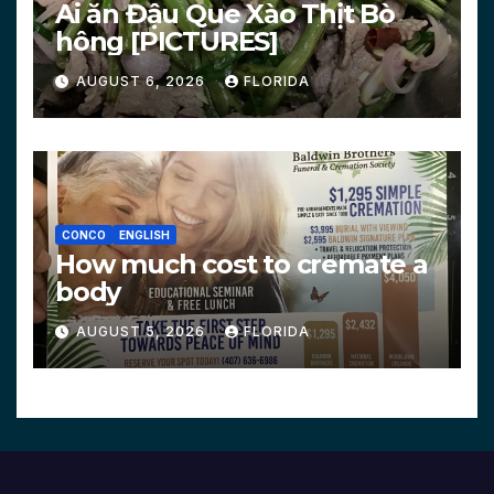
Ai ăn Đậu Que Xào Thịt Bò
hông [PICTURES]
AUGUST 6, 2026
FLORIDA
CONCO
ENGLISH
How much cost to cremate a
body
AUGUST 5, 2026
FLORIDA