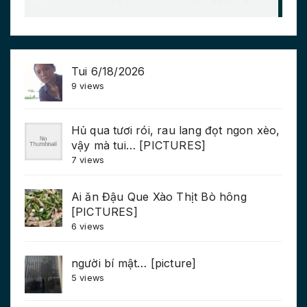
Tui 6/18/2026
9 views
Hủ qua tươi rói, rau lang đọt ngon xèo,
vậy mà tui… [PICTURES]
7 views
Ai ăn Đậu Que Xào Thịt Bò hông
[PICTURES]
6 views
người bí mật… [picture]
5 views