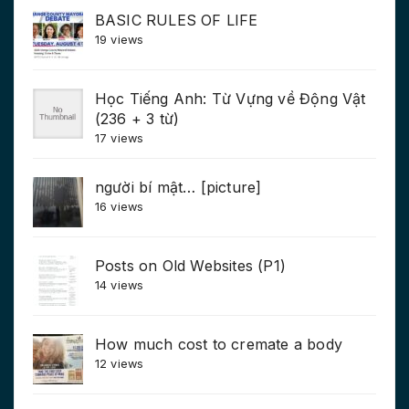
BASIC RULES OF LIFE
19 views
Học Tiếng Anh: Từ Vựng về Động Vật
(236 + 3 từ)
17 views
người bí mật… [picture]
16 views
Posts on Old Websites (P1)
14 views
How much cost to cremate a body
12 views