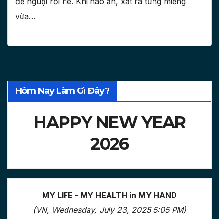
để nguội rồi nè. Khi nào ăn, xắt ra từng miếng
vừa…
Hôm Nay Làm Gì Đây?
HAPPY NEW YEAR
2026
MY LIFE - MY HEALTH in MY HAND
(VN, Wednesday, July 23, 2025 5:05 PM)