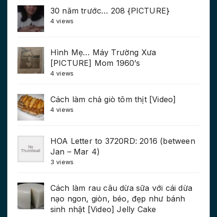
30 năm trước… 208 {PICTURE}
4 views
Hình Mẹ… Máy Trường Xưa
[PICTURE] Mom 1960’s
4 views
Cách làm chả giò tôm thịt [Video]
4 views
HOA Letter to 3720RD: 2016 (between
Jan – Mar 4)
3 views
Cách làm rau câu dừa sữa với cái dừa
nạo ngon, giòn, béo, đẹp như bánh
sinh nhật [Video] Jelly Cake