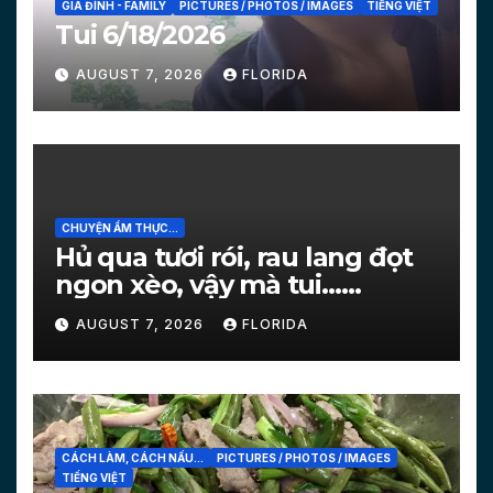
GIA ĐÌNH - FAMILY
PICTURES / PHOTOS / IMAGES
TIẾNG VIỆT
Tui 6/18/2026
AUGUST 7, 2026
FLORIDA
CHUYỆN ẨM THỰC...
Hủ qua tươi rói, rau lang đọt
ngon xèo, vậy mà tui…
[PICTURES]
AUGUST 7, 2026
FLORIDA
CÁCH LÀM, CÁCH NẤU...
PICTURES / PHOTOS / IMAGES
TIẾNG VIỆT