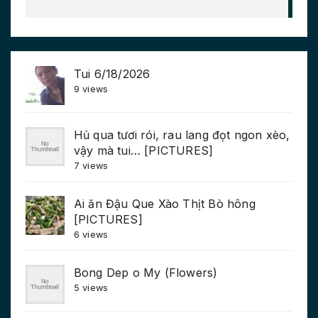
Tui 6/18/2026
9 views
Hủ qua tươi rói, rau lang đọt ngon xèo,
vậy mà tui… [PICTURES]
7 views
Ai ăn Đậu Que Xào Thịt Bò hông
[PICTURES]
6 views
Bong Dep o My (Flowers)
5 views