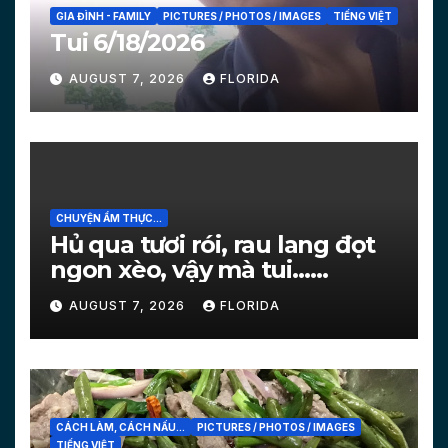
GIA ĐÌNH - FAMILY
PICTURES / PHOTOS / IMAGES
TIẾNG VIỆT
Tui 6/18/2026
AUGUST 7, 2026
FLORIDA
CHUYỆN ẨM THỰC...
Hủ qua tươi rói, rau lang đọt
ngon xèo, vậy mà tui…
[PICTURES]
AUGUST 7, 2026
FLORIDA
CÁCH LÀM, CÁCH NẤU...
PICTURES / PHOTOS / IMAGES
TIẾNG VIỆT