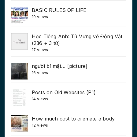
BASIC RULES OF LIFE
19 views
Học Tiếng Anh: Từ Vựng về Động Vật
(236 + 3 từ)
17 views
người bí mật… [picture]
16 views
Posts on Old Websites (P1)
14 views
How much cost to cremate a body
12 views