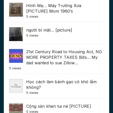
Hình Mẹ… Máy Trường Xưa
[PICTURE] Mom 1960’s
5 views
người bí mật… [picture]
5 views
21st Century Road to Housing Act, NO
MORE PROPERTY TAXES Bills… My
dad wanted to sue Zillow…
5 views
Học cách làm bánh gạo có khó lắm
không?
5 views
Cộng sản khen tui nè [PICTURE]
5 views