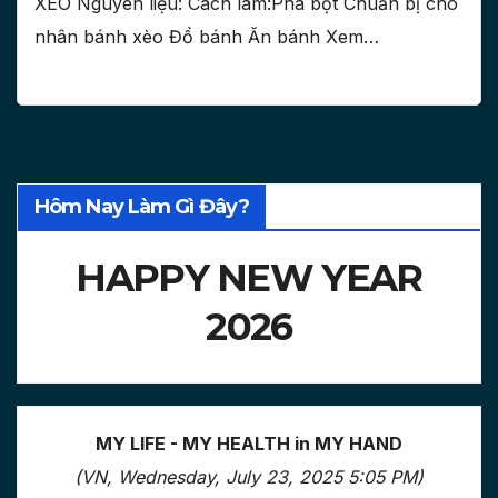
XÈO Nguyên liệu: Cách làm:Pha bột Chuẩn bị cho
nhân bánh xèo Đổ bánh Ăn bánh Xem…
Hôm Nay Làm Gì Đây?
HAPPY NEW YEAR
2026
MY LIFE - MY HEALTH in MY HAND
(VN, Wednesday, July 23, 2025 5:05 PM)