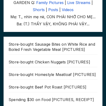
GARDEN Q:
Family Pictures
|
Live Streams
|
Shorts
|
Posts
|
Videos
Mẹ: T., nhìn mẹ nè, CON PHẢI NHỚ CHO MẸ...
Ba: (T.) THẤY VẬY, KHÔNG PHẢI VẬY...
Store-bought Sausage Bites on White Rice and
Boiled Fresh Vegetable Meal [PICTURES]
Store-bought Chicken Nuggets [PICTURES]
Store-bought Homestyle Meatloaf [PICTURES]
Store-bought Beef Pot Roast [PICTURES]
Spending $30 on Food [PICTURES, RECEIPT]