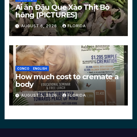
Ai ăn Đậu Que Xào Thịt Bò
hông [PICTURES]
AUGUST 6, 2026
FLORIDA
CONCO
ENGLISH
How much cost to cremate a
body
AUGUST 5, 2026
FLORIDA