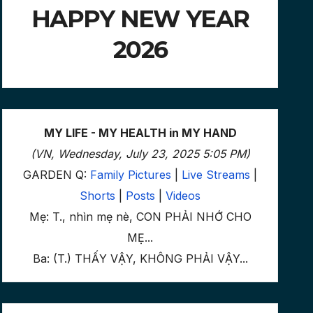
HAPPY NEW YEAR
2026
MY LIFE - MY HEALTH in MY HAND
(VN, Wednesday, July 23, 2025 5:05 PM)
GARDEN Q:
Family Pictures
|
Live Streams
|
Shorts
|
Posts
|
Videos
Mẹ: T., nhìn mẹ nè, CON PHẢI NHỚ CHO
MẸ...
Ba: (T.) THẤY VẬY, KHÔNG PHẢI VẬY...