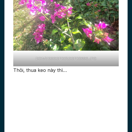
DCIM\103GOPRO\GOPR8696.JPG
Thôi, thua keo này thì…