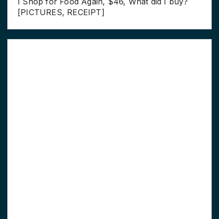
I Shop for Food Again, $46, What did I buy?
[PICTURES, RECEIPT]