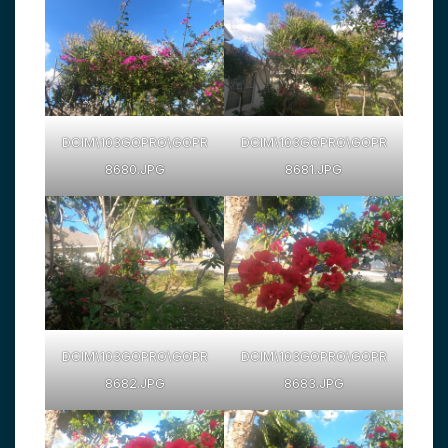
DCIM\103GOPRO\GOPR
DCIM\103GOPRO\GOPR
8680.JPG
8681.JPG
DCIM\103GOPRO\GOPR
DCIM\103GOPRO\GOPR
8682.JPG
8683.JPG