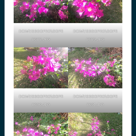
DCIM\103GOPRO\GOPR
DCIM\103GOPRO\GOPR
8688.JPG
8689.JPG
DCIM\103GOPRO\GOPR
DCIM\103GOPRO\GOPR
8690.JPG
8691.JPG