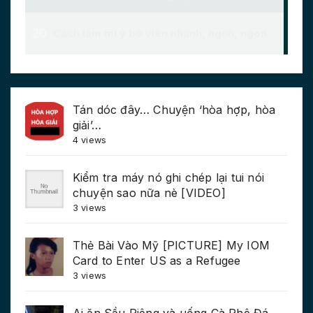
Tán dóc đây… Chuyện ‘hòa hợp, hòa
giải’…
4 views
Kiểm tra máy nó ghi chép lại tui nói
chuyện sao nữa nè [VIDEO]
3 views
Thẻ Bài Vào Mỹ [PICTURE] My IOM
Card to Enter US as a Refugee
3 views
Ai ăn Sầu Riêng và uống Cà Phê Đá