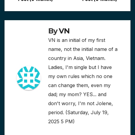
navigation
By
VN
VN is an initial of my first
name, not the initial name of a
country in Asia, Vietnam.
Ladies, I'm single but I have
my own rules which no one
can change them, even my
dad; my mom? YES... and
don't worry, I'm not Jolene,
period. (Saturday, July 19,
2025 5 PM)