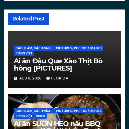
Related Post
CÁCH LÀM, CÁCH NẤU...
PICTURES / PHOTOS / IMAGES
TIẾNG VIỆT
Ai ăn Đậu Que Xào Thịt Bò
hông [PICTURES]
AUG 6, 2026
FLORIDA
CÁCH LÀM, CÁCH NẤU...
PICTURES / PHOTOS / IMAGES
TIẾNG VIỆT
VIDEO
Ai ăn SƯỜN HEO nấu BBQ