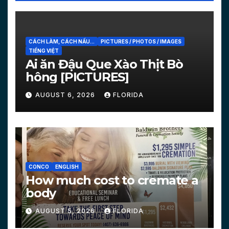
CÁCH LÀM, CÁCH NẤU...
PICTURES / PHOTOS / IMAGES
TIẾNG VIỆT
Ai ăn Đậu Que Xào Thịt Bò
hông [PICTURES]
AUGUST 6, 2026
FLORIDA
CONCO
ENGLISH
How much cost to cremate a
body
AUGUST 5, 2026
FLORIDA