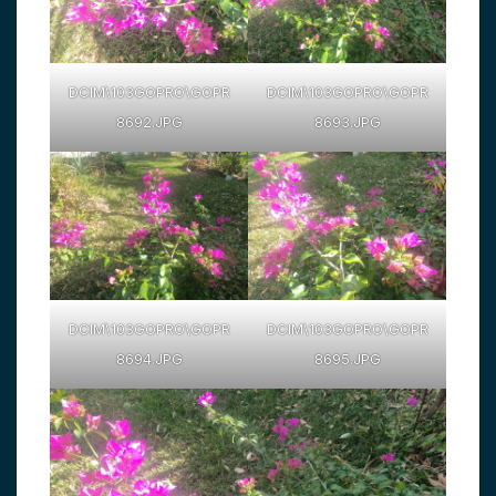
DCIM\103GOPRO\GOPR
DCIM\103GOPRO\GOPR
8692.JPG
8693.JPG
DCIM\103GOPRO\GOPR
DCIM\103GOPRO\GOPR
8694.JPG
8695.JPG