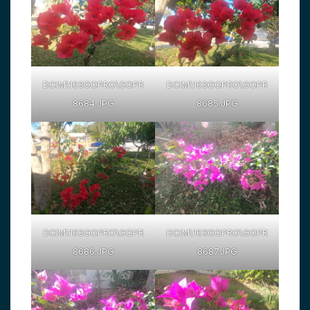
DCIM\103GOPRO\GOPR
DCIM\103GOPRO\GOPR
8684.JPG
8685.JPG
DCIM\103GOPRO\GOPR
DCIM\103GOPRO\GOPR
8686.JPG
8687.JPG