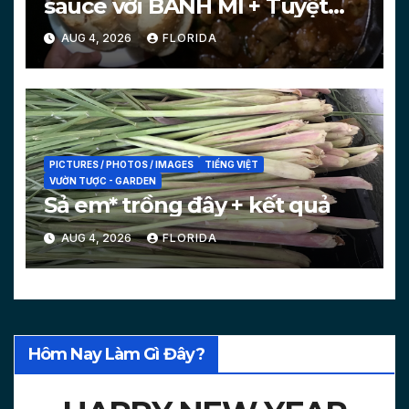
sauce với BÁNH MÌ + Tuyệt
chiêu làm bánh mì nóng
AUG 4, 2026
FLORIDA
[PICTURES, VIDEO]
PICTURES / PHOTOS / IMAGES
TIẾNG VIỆT
VƯỜN TƯỢC - GARDEN
Sả em* trồng đây + kết quả
AUG 4, 2026
FLORIDA
Hôm Nay Làm Gì Đây?