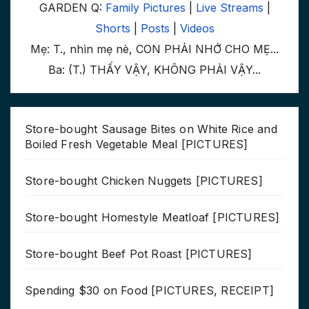
GARDEN Q:
Family Pictures
|
Live Streams
|
Shorts
|
Posts
|
Videos
Mẹ: T., nhìn mẹ nè, CON PHẢI NHỚ CHO MẸ...
Ba: (T.) THẤY VẬY, KHÔNG PHẢI VẬY...
Store-bought Sausage Bites on White Rice and
Boiled Fresh Vegetable Meal [PICTURES]
Store-bought Chicken Nuggets [PICTURES]
Store-bought Homestyle Meatloaf [PICTURES]
Store-bought Beef Pot Roast [PICTURES]
Spending $30 on Food [PICTURES, RECEIPT]