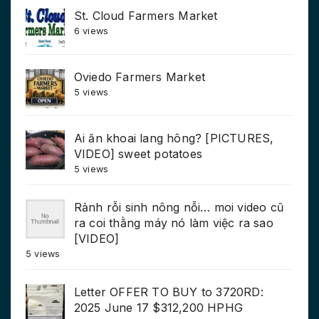
St. Cloud Farmers Market
6 views
Oviedo Farmers Market
5 views
Ai ăn khoai lang hông? [PICTURES,
VIDEO] sweet potatoes
5 views
Rảnh rỗi sinh nông nỗi… moi video cũ
ra coi thằng máy nó làm việc ra sao
[VIDEO]
5 views
Letter OFFER TO BUY to 3720RD:
2025 June 17 $312,200 HPHG