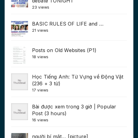
debate TONIGHT
23 views
BASIC RULES OF LIFE and …
21 views
Posts on Old Websites (P1)
18 views
Học Tiếng Anh: Từ Vựng về Động Vật
(236 + 3 từ)
17 views
Bài được xem trong 3 giờ | Popular
Post (3 hours)
16 views
người bí mật… [picture]