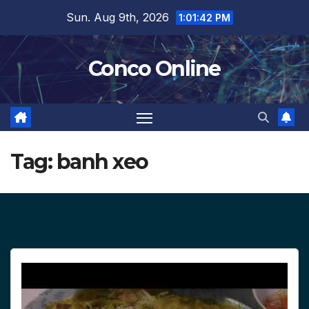
Skip
Sun. Aug 9th, 2026
1:01:42 PM
to
content
Conco Online
Tag:
banh xeo