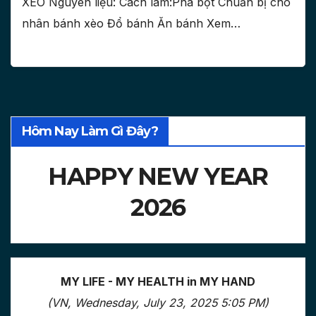
XÈO Nguyên liệu: Cách làm:Pha bột Chuẩn bị cho
nhân bánh xèo Đổ bánh Ăn bánh Xem…
Hôm Nay Làm Gì Đây?
HAPPY NEW YEAR
2026
MY LIFE - MY HEALTH in MY HAND
(VN, Wednesday, July 23, 2025 5:05 PM)