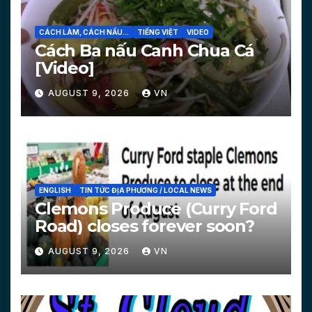
CÁCH LÀM, CÁCH NẤU...
TIẾNG VIỆT
VIDEO
Cách Ba nấu Canh Chua Cá
[Video]
AUGUST 9, 2026
VN
ENGLISH
TIN TỨC ĐỊA PHƯƠNG / LOCAL NEWS
Clemons Produce (Curry Ford
Road) closes forever soon?
AUGUST 9, 2026
VN