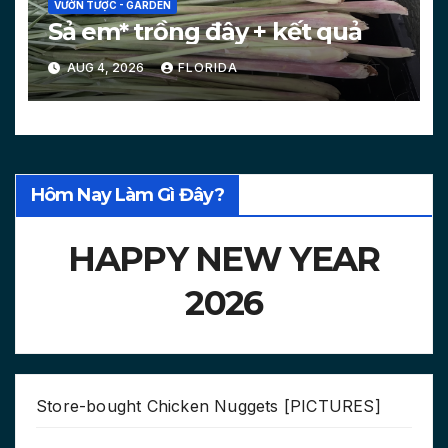
VƯỜN TƯỢC - GARDEN
Sả em* trồng đây + kết quả
AUG 4, 2026
FLORIDA
Hôm Nay Làm Gì Đây?
HAPPY NEW YEAR
2026
Store-bought Chicken Nuggets [PICTURES]