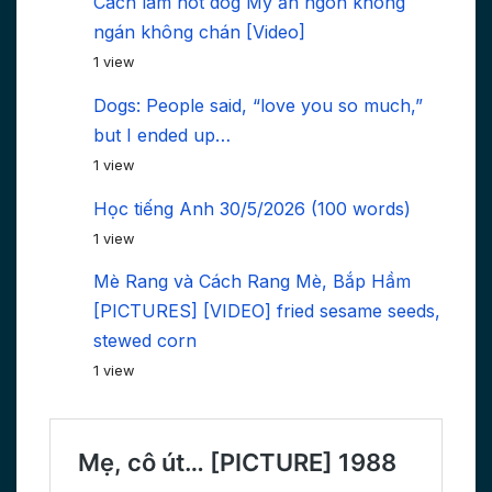
Cách làm hot dog Mỹ ăn ngon không
ngán không chán [Video]
1 view
Dogs: People said, “love you so much,”
but I ended up…
1 view
Học tiếng Anh 30/5/2026 (100 words)
1 view
Mè Rang và Cách Rang Mè, Bắp Hầm
[PICTURES] [VIDEO] fried sesame seeds,
stewed corn
1 view