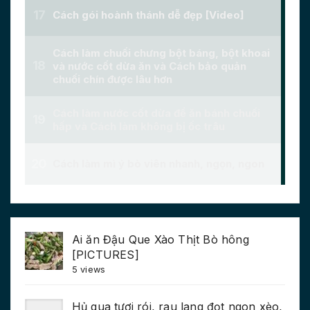
Ai ăn Đậu Que Xào Thịt Bò hông
[PICTURES]
5 views
Hủ qua tươi rói, rau lang đọt ngon xèo,