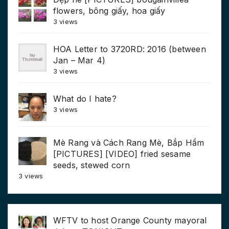
flowers, bông giấy, hoa giấy
3 views
HOA Letter to 3720RD: 2016 (between
Jan – Mar 4)
3 views
What do I hate?
3 views
Mè Rang và Cách Rang Mè, Bắp Hầm
[PICTURES] [VIDEO] fried sesame
seeds, stewed corn
3 views
WFTV to host Orange County mayoral