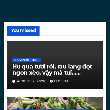
You missed
CHUYỆN ẨM THỰC...
Hủ qua tươi rói, rau lang đọt
ngon xèo, vậy mà tui…
[PICTURES]
AUGUST 7, 2026
FLORIDA