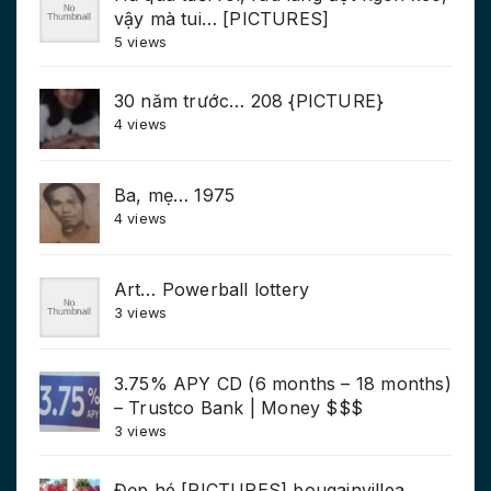
vậy mà tui… [PICTURES]
5 views
30 năm trước… 208 {PICTURE}
4 views
Ba, mẹ… 1975
4 views
Art… Powerball lottery
3 views
3.75% APY CD (6 months – 18 months)
– Trustco Bank | Money $$$
3 views
Đẹp hé [PICTURES] bougainvillea