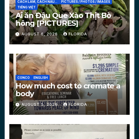
CÁCH LÀM, CÁCH NẤU...
PICTURES / PHOTOS / IMAGES
TIẾNG VIỆT
Ai ăn Đậu Que Xào Thịt Bò
hông [PICTURES]
AUGUST 6, 2026
FLORIDA
CONCO
ENGLISH
How much cost to cremate a
body
AUGUST 5, 2026
FLORIDA