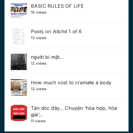
BASIC RULES OF LIFE
16 views
Posts on Allchit 1 of 6
13 views
người bí mật…
12 views
How much cost to cremate a body
12 views
Tán dóc đây… Chuyện ‘hòa hợp, hòa
giải’…
11 views