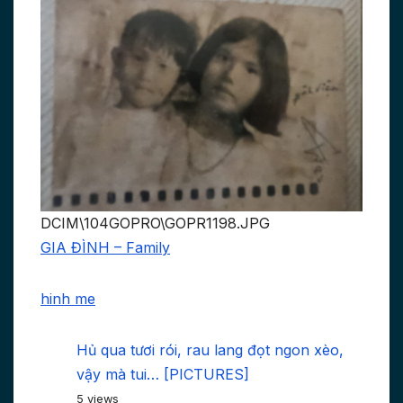
DCIM\104GOPRO\GOPR1198.JPG
GIA ĐÌNH – Family
hinh me
Hủ qua tươi rói, rau lang đọt ngon xèo,
vậy mà tui… [PICTURES]
5 views