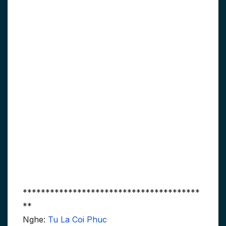
***************************************
**
Nghe:
Tu La Coi Phuc