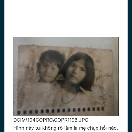
DCIM\104GOPRO\GOPR1198.JPG
Hình này tui không rõ lắm là mẹ chụp hồi nào,