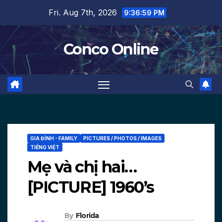
Skip
Fri. Aug 7th, 2026
9:37:00 PM
to
content
Conco Online
GIA ĐÌNH - FAMILY
PICTURES / PHOTOS / IMAGES
TIẾNG VIỆT
Mẹ và chị hai…
[PICTURE] 1960’s
By
Florida