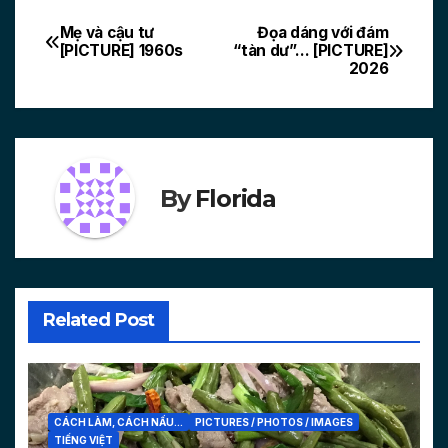
Mẹ và cậu tư
Đọa dáng với đám
Post
[PICTURE] 1960s
“tàn dư”… [PICTURE]
2026
navigation
By
Florida
Related Post
CÁCH LÀM, CÁCH NẤU...
PICTURES / PHOTOS / IMAGES
TIẾNG VIỆT