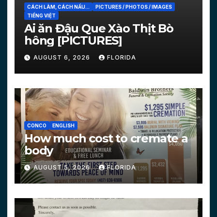
CÁCH LÀM, CÁCH NẤU...
PICTURES / PHOTOS / IMAGES
TIẾNG VIỆT
Ai ăn Đậu Que Xào Thịt Bò
hông [PICTURES]
AUGUST 6, 2026
FLORIDA
CONCO
ENGLISH
How much cost to cremate a
body
AUGUST 5, 2026
FLORIDA