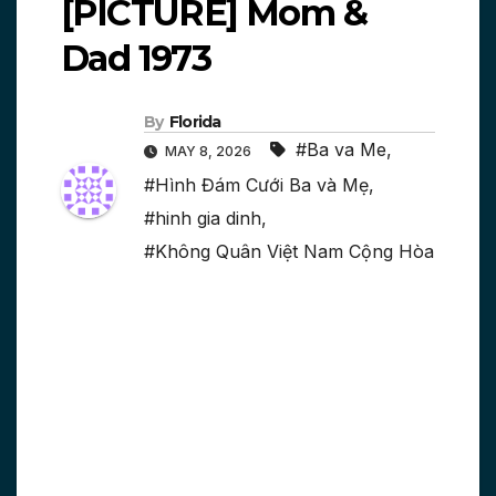
[PICTURE] Mom &
Dad 1973
By
Florida
#Ba va Me
,
MAY 8, 2026
#Hình Đám Cưới Ba và Mẹ
,
#hinh gia dinh
,
#Không Quân Việt Nam Cộng Hòa