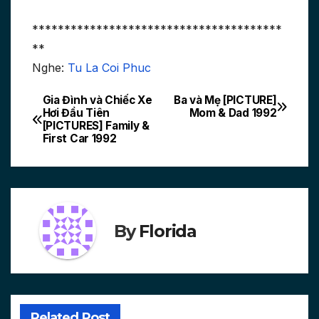
***************************************
**
Nghe:
Tu La Coi Phuc
Gia Đình và Chiếc Xe
Ba và Mẹ [PICTURE]
Post
Hơi Đầu Tiên
Mom & Dad 1992
[PICTURES] Family &
navigation
First Car 1992
By
Florida
Related Post