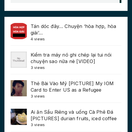
Tán dóc đây… Chuyện ‘hòa hợp, hòa
giải’…
4 views
Kiểm tra máy nó ghi chép lại tui nói
chuyện sao nữa nè [VIDEO]
3 views
Thẻ Bài Vào Mỹ [PICTURE] My IOM
Card to Enter US as a Refugee
3 views
Ai ăn Sầu Riêng và uống Cà Phê Đá
[PICTURES] durian fruits, iced coffee
3 views