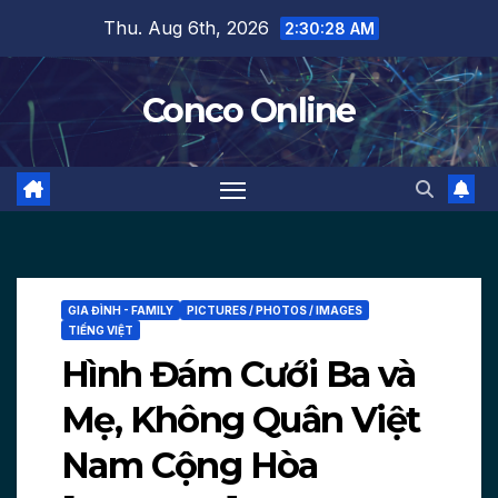
Skip
Thu. Aug 6th, 2026
2:30:29 AM
to
content
Conco Online
GIA ĐÌNH - FAMILY
PICTURES / PHOTOS / IMAGES
TIẾNG VIỆT
Hình Đám Cưới Ba và
Mẹ, Không Quân Việt
Nam Cộng Hòa