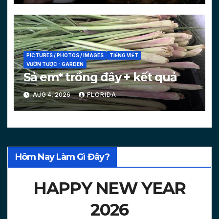
PICTURES / PHOTOS / IMAGES
TIẾNG VIỆT
VƯỜN TƯỢC - GARDEN
Sả em* trồng đây + kết quả
AUG 4, 2026
FLORIDA
Hôm Nay Làm Gì Đây?
HAPPY NEW YEAR
2026