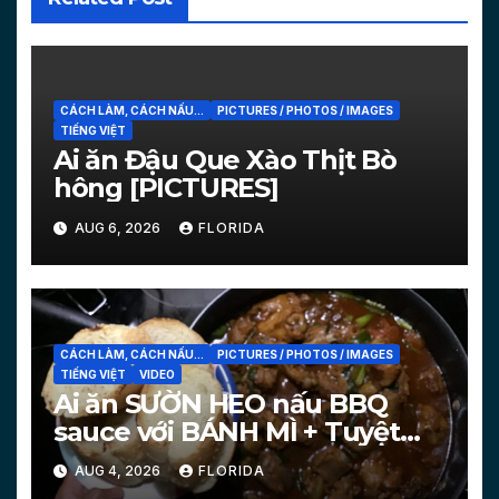
CÁCH LÀM, CÁCH NẤU...
PICTURES / PHOTOS / IMAGES
TIẾNG VIỆT
Ai ăn Đậu Que Xào Thịt Bò
hông [PICTURES]
AUG 6, 2026
FLORIDA
CÁCH LÀM, CÁCH NẤU...
PICTURES / PHOTOS / IMAGES
TIẾNG VIỆT
VIDEO
Ai ăn SƯỜN HEO nấu BBQ
sauce với BÁNH MÌ + Tuyệt
chiêu làm bánh mì nóng
AUG 4, 2026
FLORIDA
[PICTURES, VIDEO]