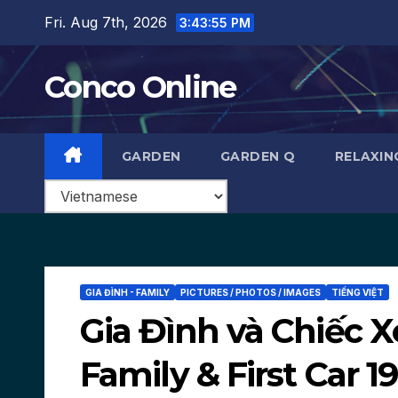
Skip
Fri. Aug 7th, 2026
3:43:57 PM
to
content
Conco Online
GARDEN
GARDEN Q
RELAXIN
GIA ĐÌNH - FAMILY
PICTURES / PHOTOS / IMAGES
TIẾNG VIỆT
Gia Đình và Chiếc 
Family & First Car 1