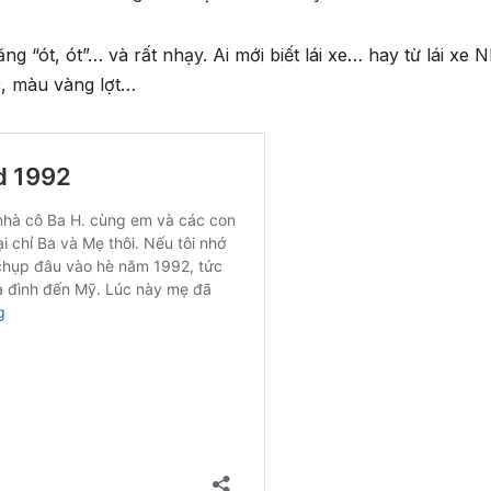
g “ót, ót”… và rất nhạy. Ai mới biết lái xe… hay từ lái xe N
9, màu vàng lợt…