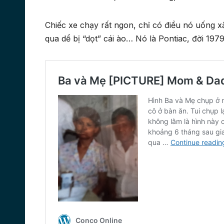
Chiếc xe chạy rất ngon, chỉ có điều nó uống xăn
qua dể bị “dọt” cái ào… Nó là Pontiac, đời 197