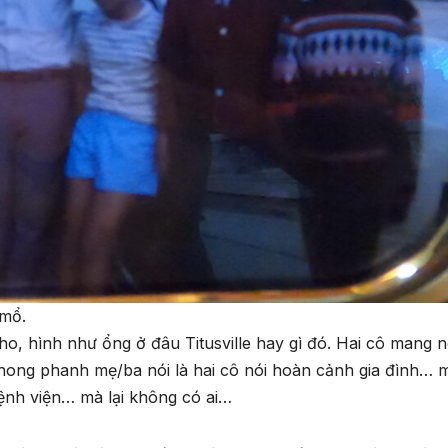
 mổ.
ho, hình như ổng ở đâu Titusville hay gì đó. Hai cô mang n
phong phanh mẹ/ba nói là hai cô nói hoàn cảnh gia đình… 
ệnh viện… mà lại không có ai…