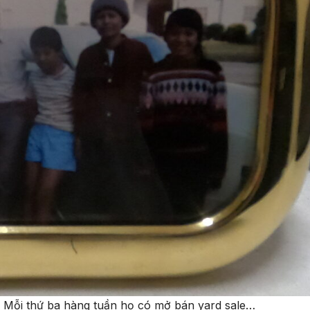
… Mỗi thứ ba hàng tuần họ có mở bán yard sale…