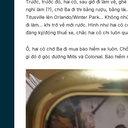
Trước, trước đó, hai cô, sau giờ đi làm về, ghé
nghỉ làm (?), chở Ba đi thi bằng rượu, bằng lái…
Titusville lên Orlando/Winter Park… Không nhữ
đi làm… khi trở về mới rước. Hình như hai cô cũ
đăng ký/đóng thuế xe, chắc hai cô chi luôn qu
Ồ, hai cô chở Ba đi mua bảo hiểm xe luôn. Chổ
gì đó ở góc đường Mills và Colonial. Bảo hi