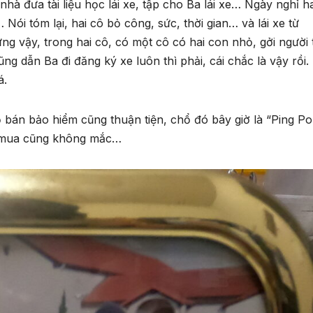
 nhà đưa tài liệu học lái xe, tập cho Ba lái xe… Ngày nghỉ h
 Nói tóm lại, hai cô bỏ công, sức, thời gian… và lái xe từ
ng vậy, trong hai cô, có một cô có hai con nhỏ, gởi người 
ng dẫn Ba đi đăng ký xe luôn thì phải, cái chắc là vậy rồi.
á.
 bán bảo hiểm cũng thuận tiện, chổ đó bây giờ là “Ping P
ểm mua cũng không mắc…