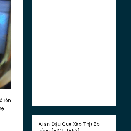
ó lên
mẹ
Ai ăn Đậu Que Xào Thịt Bò
hông [PICTURES]