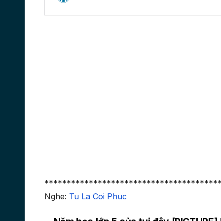
***************************************
Nghe:
Tu La Coi Phuc