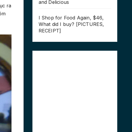
and Delicious
ục ra
Hôm
I Shop for Food Again, $46,
What did I buy? [PICTURES,
RECEIPT]