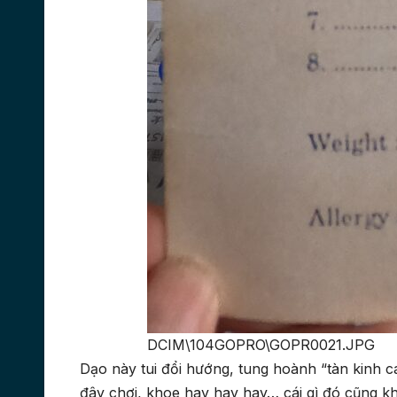
DCIM\104GOPRO\GOPR0021.JPG
Dạo này tui đổi hướng, tung hoành “tàn kinh cá
đây chơi, khoe hay hay hay… cái gì đó cũng khô