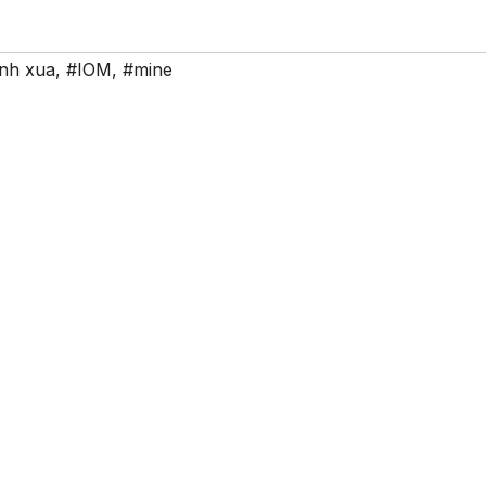
inh xua
,
#IOM
,
#mine