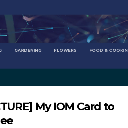
G
GARDENING
FLOWERS
FOOD & COOKI
CTURE] My IOM Card to
gee