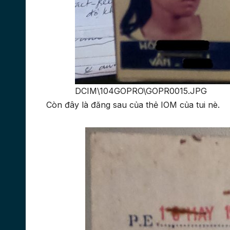
DCIM\104GOPRO\GOPR0015.JPG
Còn đây là đăng sau của thẻ IOM của tui nè.