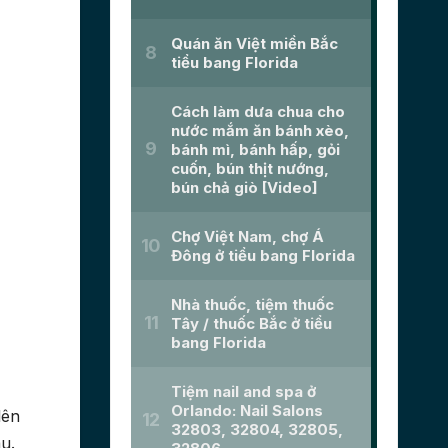
lên
u.