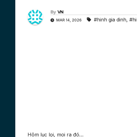
By
VN
#hinh gia dinh
,
#h
MAR 14, 2026
Hôm lục lọi, moi ra đó…