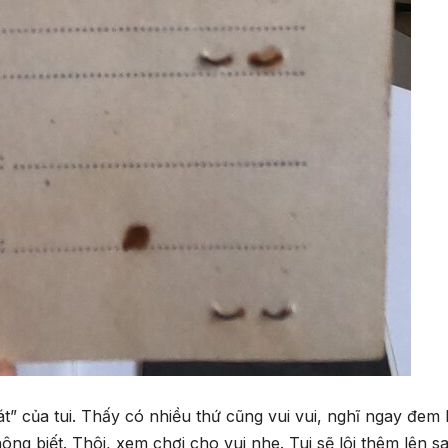
t” của tui. Thấy có nhiều thứ cũng vui vui, nghĩ ngay đem 
ng biết. Thôi, xem chơi cho vui nhe. Tui sẽ lôi thêm lên sa