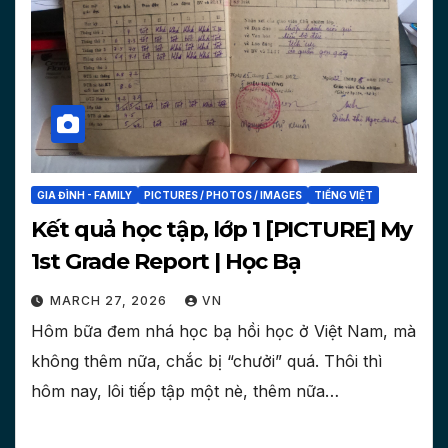
GIA ĐÌNH - FAMILY
PICTURES / PHOTOS / IMAGES
TIẾNG VIỆT
Kết quả học tập, lớp 1 [PICTURE] My
1st Grade Report | Học Bạ
MARCH 27, 2026
VN
Hôm bữa đem nhá học bạ hồi học ở Việt Nam, mà
không thêm nữa, chắc bị “chưởi” quá. Thôi thì
hôm nay, lôi tiếp tập một nè, thêm nữa…