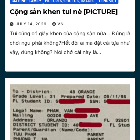
GIA ĐÌNH - FAMILY
PICTURES / PHOTOS / IMAGES
TIẾNG VIỆT
Cộng sản khen tui nè [PICTURE]
JULY 14, 2026
VN
Tui cũng có giấy khen của cộng sản nữa… Đúng là
chơi ngu phải không?Hết đời ai mà đặt cái tựa như
vậy, đúng không? Nói chớ cái này là…