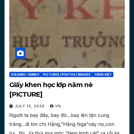
GIA ĐÌNH - FAMILY
PICTURES / PHOTOS / IMAGES
TIẾNG VIỆT
Giấy khen học lớp năm nè
[PICTURE]
JULY 15, 2026
VN
Người ta bay đây, bay đó…bay lên tận cung
trăng…đi tìm chị Hằng,”Hằng Nga”này nọ,còn
tui…thì…lủi thủi,moi móc “tàng kinh cát” ra,rồi loi