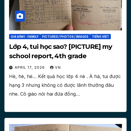
GIA ĐÌNH - FAMILY
PICTURES / PHOTOS / IMAGES
TIẾNG VIỆT
Lớp 4, tui học sao? [PICTURE] my
school report, 4th grade
APRIL 17, 2026
VN
Hè, hè, hè… Kết quả học lớp 4 nè . À há, tui được
hạng 3 nhưng không có được lãnh thưởng đâu
nhe. Cô giáo nói hai đứa đồng…