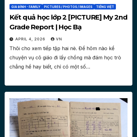
GIA ĐÌNH - FAMILY
PICTURES / PHOTOS / IMAGES
TIẾNG VIỆT
Kết quả học lớp 2 [PICTURE] My 2nd
Grade Report | Học Bạ
APRIL 4, 2026
VN
Thôi cho xem tiếp tập hai nè. Để hôm nào kể
chuyện vụ cô giáo đi lấy chồng mà đám học trò
chẳng hề hay biết, chỉ có một số…