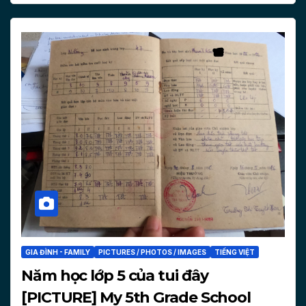
GIA ĐÌNH - FAMILY
PICTURES / PHOTOS / IMAGES
TIẾNG VIỆT
Năm học lớp 5 của tui đây
[PICTURE] My 5th Grade School