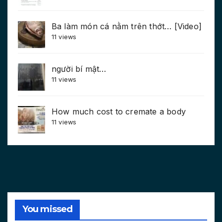
Ba làm món cá nằm trên thớt… [Video]
11 views
người bí mật…
11 views
How much cost to cremate a body
11 views
You missed