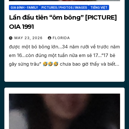
GIA ĐÌNH - FAMILY
PICTURES / PHOTOS / IMAGES
TIẾNG VIỆT
Lần đầu tiên “ôm bông” [PICTURE]
OIA 1991
MAY 23, 2026
FLORIDA
được một bó bông lớn…34 năm rưỡi về trước năm
em 16…còn đúng một tuần nữa em sẽ 17…”17 bẻ
gãy sừng trâu”
chưa bao giờ thấy và biết…