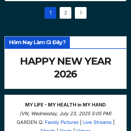
Posts
1
2
pagination
Hôm Nay Làm Gì Đây?
HAPPY NEW YEAR
2026
MY LIFE - MY HEALTH in MY HAND
(VN, Wednesday, July 23, 2025 5:05 PM)
GARDEN Q:
Family Pictures
|
Live Streams
|