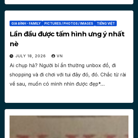
GIA ĐÌNH - FAMILY
PICTURES / PHOTOS / IMAGES
TIẾNG VIỆT
Lần đầu được tấm hình ưng ý nhất
nè
JULY 18, 2026
VN
Ai chụp hả? Người bí ẩn thường unbox đồ, đi
shopping và đi chơi với tui đây đó, đó. Chắc từ rài
về sau, muốn có mình nhìn được đẹp*…