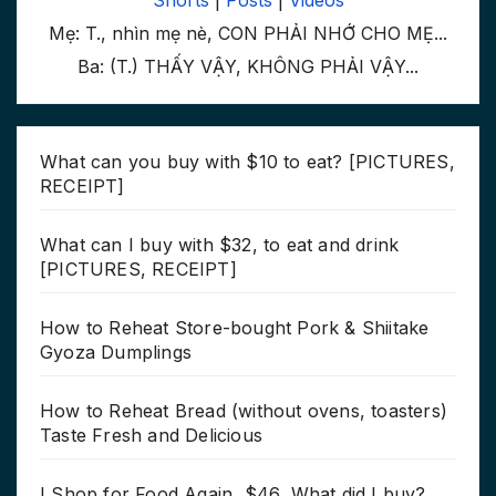
Shorts
|
Posts
|
Videos
Mẹ: T., nhìn mẹ nè, CON PHẢI NHỚ CHO MẸ...
Ba: (T.) THẤY VẬY, KHÔNG PHẢI VẬY...
What can you buy with $10 to eat? [PICTURES,
RECEIPT]
What can I buy with $32, to eat and drink
[PICTURES, RECEIPT]
How to Reheat Store-bought Pork & Shiitake
Gyoza Dumplings
How to Reheat Bread (without ovens, toasters)
Taste Fresh and Delicious
I Shop for Food Again, $46, What did I buy?