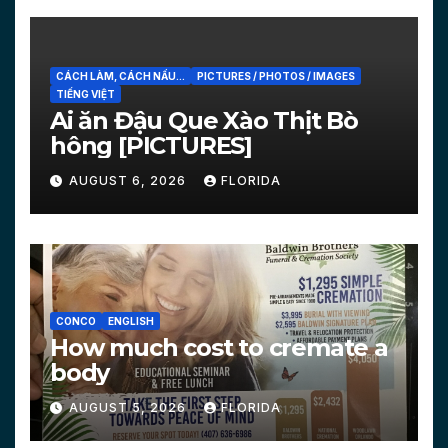
CÁCH LÀM, CÁCH NẤU...
PICTURES / PHOTOS / IMAGES
TIẾNG VIỆT
Ai ăn Đậu Que Xào Thịt Bò
hông [PICTURES]
AUGUST 6, 2026
FLORIDA
CONCO
ENGLISH
How much cost to cremate a
body
AUGUST 5, 2026
FLORIDA