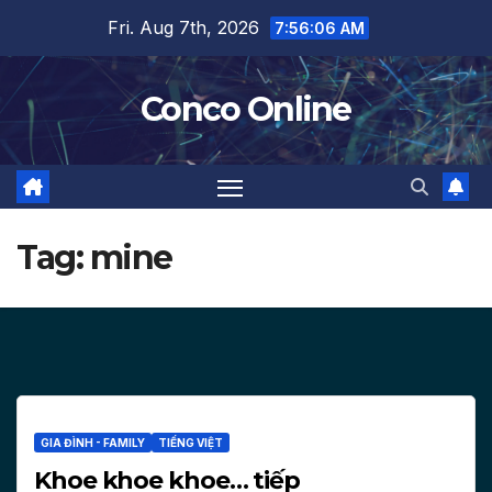
Skip
Fri. Aug 7th, 2026
7:56:08 AM
to
content
Conco Online
Tag:
mine
GIA ĐÌNH - FAMILY
TIẾNG VIỆT
Khoe khoe khoe… tiếp