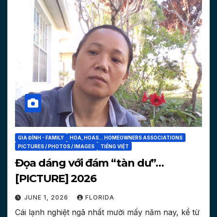
GIA ĐÌNH - FAMILY
HOA, HOAS... HOMEOWNERS ASSOCIATIONS
PICTURES / PHOTOS / IMAGES
TIẾNG VIỆT
Đọa dáng với đám “tàn dư”…
[PICTURE] 2026
JUNE 1, 2026
FLORIDA
Cái lạnh nghiệt ngã nhất mười mấy năm nay, kể từ