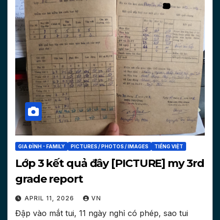
GIA ĐÌNH - FAMILY
PICTURES / PHOTOS / IMAGES
TIẾNG VIỆT
Lớp 3 kết quả đây [PICTURE] my 3rd
grade report
APRIL 11, 2026
VN
Đập vào mắt tui, 11 ngày nghỉ có phép, sao tui