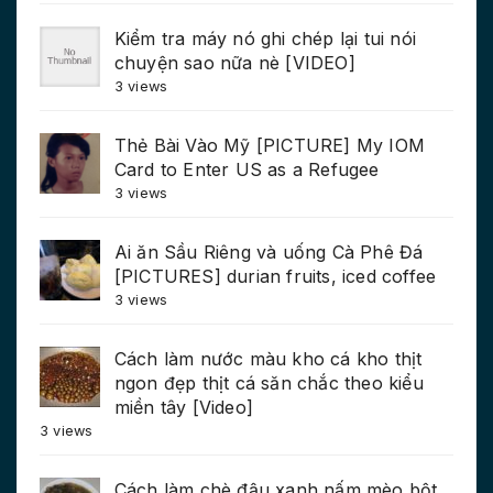
Kiểm tra máy nó ghi chép lại tui nói
chuyện sao nữa nè [VIDEO]
3 views
Thẻ Bài Vào Mỹ [PICTURE] My IOM
Card to Enter US as a Refugee
3 views
Ai ăn Sầu Riêng và uống Cà Phê Đá
[PICTURES] durian fruits, iced coffee
3 views
Cách làm nước màu kho cá kho thịt
ngon đẹp thịt cá săn chắc theo kiểu
miền tây [Video]
3 views
Cách làm chè đậu xanh nấm mèo bột