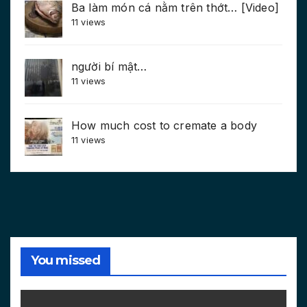
Ba làm món cá nằm trên thớt… [Video]
11 views
người bí mật…
11 views
How much cost to cremate a body
11 views
You missed