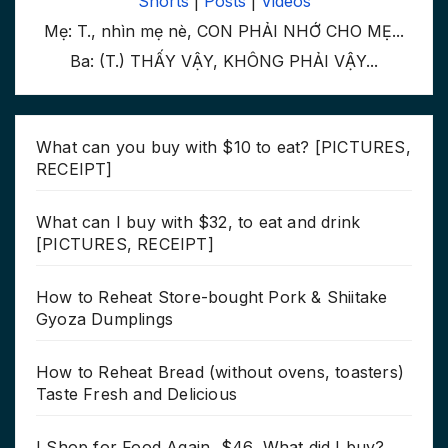
Shorts
|
Posts
|
Videos
Mẹ: T., nhìn mẹ nè, CON PHẢI NHỚ CHO MẸ...
Ba: (T.) THẤY VẬY, KHÔNG PHẢI VẬY...
What can you buy with $10 to eat? [PICTURES,
RECEIPT]
What can I buy with $32, to eat and drink
[PICTURES, RECEIPT]
How to Reheat Store-bought Pork & Shiitake
Gyoza Dumplings
How to Reheat Bread (without ovens, toasters)
Taste Fresh and Delicious
I Shop for Food Again, $46, What did I buy?