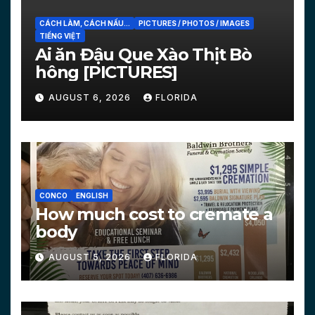
CÁCH LÀM, CÁCH NẤU...
PICTURES / PHOTOS / IMAGES
TIẾNG VIỆT
Ai ăn Đậu Que Xào Thịt Bò
hông [PICTURES]
AUGUST 6, 2026
FLORIDA
CONCO
ENGLISH
How much cost to cremate a
body
AUGUST 5, 2026
FLORIDA