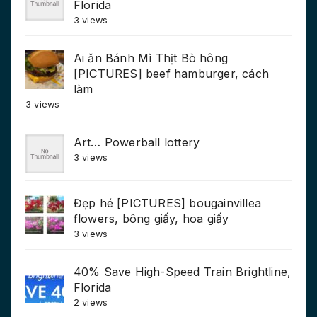
Florida
3 views
Ai ăn Bánh Mì Thịt Bò hông
[PICTURES] beef hamburger, cách
làm
3 views
Art… Powerball lottery
3 views
Đẹp hé [PICTURES] bougainvillea
flowers, bông giấy, hoa giấy
3 views
40% Save High-Speed Train Brightline,
Florida
2 views