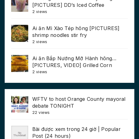
[PICTURES] DD’s Iced Coffee
2 views
Ai ăn Mì Xào Tép hông [PICTURES]
shrimp noodles stir fry
2 views
Ai ăn Bắp Nướng Mỡ Hành hông…
[PICTURES, VIDEO] Grilled Corn
2 views
WFTV to host Orange County mayoral
debate TONIGHT
22 views
Bài được xem trong 24 giờ | Popular
Post (24 hours)