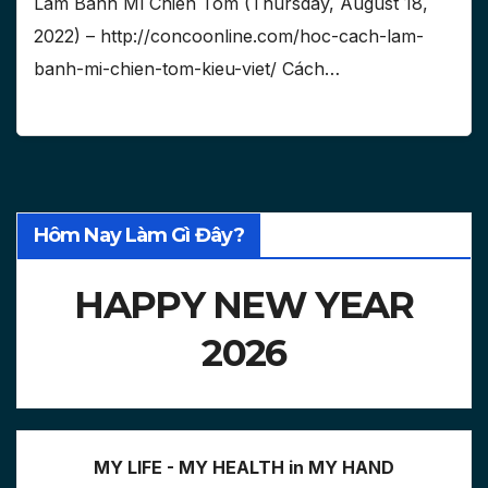
Làm Bánh Mì Chiên Tôm (Thursday, August 18,
2022) – http://concoonline.com/hoc-cach-lam-
banh-mi-chien-tom-kieu-viet/ Cách…
Hôm Nay Làm Gì Đây?
HAPPY NEW YEAR
2026
MY LIFE - MY HEALTH in MY HAND