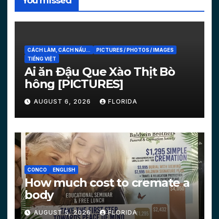
You missed
CÁCH LÀM, CÁCH NẤU...
PICTURES / PHOTOS / IMAGES
TIẾNG VIỆT
Ai ăn Đậu Que Xào Thịt Bò
hông [PICTURES]
AUGUST 6, 2026
FLORIDA
CONCO
ENGLISH
How much cost to cremate a
body
AUGUST 5, 2026
FLORIDA