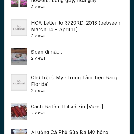
flowers, bông giấy, hoa giấy
3 views
HOA Letter to 3720RD: 2013 (between
March 14 – April 11)
2 views
Đoán đi nào…
2 views
Chợ trời ở Mỹ (Trung Tâm Tiểu Bang
Florida)
2 views
Cách Ba làm thịt xá xíu [Video]
2 views
Ai uống Cà Phê Sữa Đá Mỹ hông