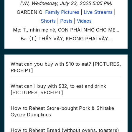
(VN, Wednesday, July 23, 2025 5:05 PM)
GARDEN Q:
Family Pictures
|
Live Streams
|
Shorts
|
Posts
|
Videos
Mẹ: T., nhìn mẹ nè, CON PHẢI NHỚ CHO MẸ...
Ba: (T.) THẤY VẬY, KHÔNG PHẢI VẬY...
What can you buy with $10 to eat? [PICTURES,
RECEIPT]
What can I buy with $32, to eat and drink
[PICTURES, RECEIPT]
How to Reheat Store-bought Pork & Shiitake
Gyoza Dumplings
How to Reheat Bread (without ovens, toasters)