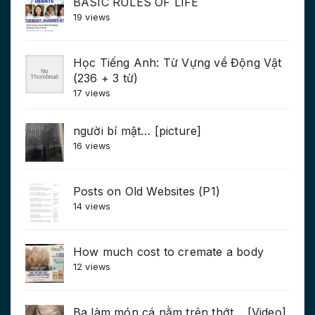
BASIC RULES OF LIFE
19 views
Học Tiếng Anh: Từ Vựng về Động Vật
(236 + 3 từ)
17 views
người bí mật… [picture]
16 views
Posts on Old Websites (P1)
14 views
How much cost to cremate a body
12 views
Ba làm món cá nằm trên thớt… [Video]