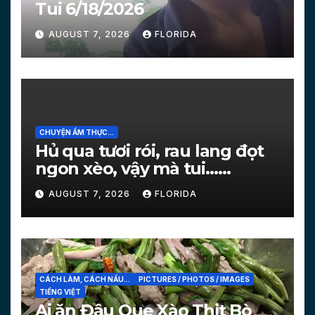
Tui 6/18/2026
AUGUST 7, 2026
FLORIDA
CHUYỆN ẨM THỰC...
Hủ qua tươi rói, rau lang đọt
ngon xèo, vậy mà tui…
[PICTURES]
AUGUST 7, 2026
FLORIDA
CÁCH LÀM, CÁCH NẤU...
PICTURES / PHOTOS / IMAGES
TIẾNG VIỆT
Ai ăn Đậu Que Xào Thịt Bò