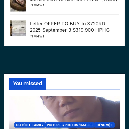
11 views
Letter OFFER TO BUY to 3720RD:
2025 September 3 $319,900 HPHG
11 views
You missed
GIA ĐÌNH - FAMILY
PICTURES / PHOTOS / IMAGES
TIẾNG VIỆT