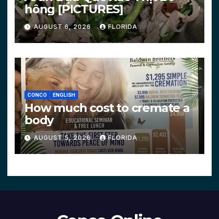
hông [PICTURES]
AUGUST 6, 2026
FLORIDA
CONCO
ENGLISH
How much cost to cremate a
body
AUGUST 5, 2026
FLORIDA