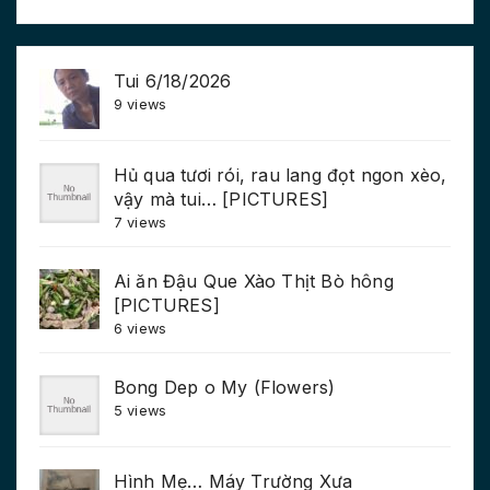
Tui 6/18/2026
9 views
Hủ qua tươi rói, rau lang đọt ngon xèo,
vậy mà tui… [PICTURES]
7 views
Ai ăn Đậu Que Xào Thịt Bò hông
[PICTURES]
6 views
Bong Dep o My (Flowers)
5 views
Hình Mẹ… Máy Trường Xưa