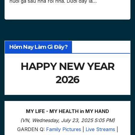
nuôi gà sau nhà rồi nha. Dưới đây là…
Hôm Nay Làm Gì Đây?
HAPPY NEW YEAR
2026
MY LIFE - MY HEALTH in MY HAND
(VN, Wednesday, July 23, 2025 5:05 PM)
GARDEN Q:
Family Pictures
|
Live Streams
|