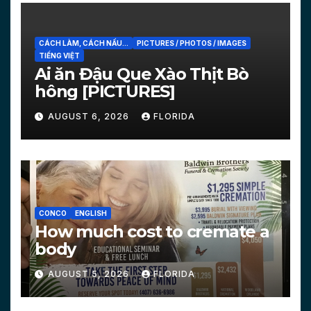
CÁCH LÀM, CÁCH NẤU...
PICTURES / PHOTOS / IMAGES
TIẾNG VIỆT
Ai ăn Đậu Que Xào Thịt Bò
hông [PICTURES]
AUGUST 6, 2026
FLORIDA
CONCO
ENGLISH
How much cost to cremate a
body
AUGUST 5, 2026
FLORIDA