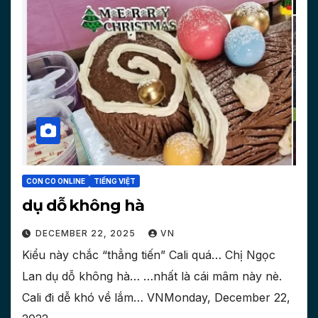
CON CO ONLINE
TIẾNG VIỆT
dụ dỗ không hà
DECEMBER 22, 2025
VN
Kiểu này chắc “thẳng tiến” Cali quá… Chị Ngọc
Lan dụ dỗ không hà… …nhất là cái mâm này nè.
Cali đi dễ khó về lắm… VNMonday, December 22,