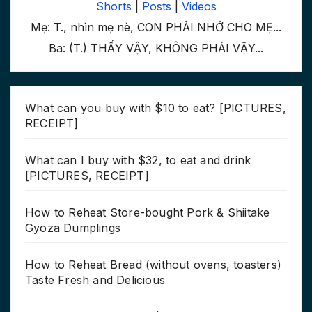
Shorts
|
Posts
|
Videos
Mẹ: T., nhìn mẹ nè, CON PHẢI NHỚ CHO MẸ...
Ba: (T.) THẤY VẬY, KHÔNG PHẢI VẬY...
What can you buy with $10 to eat? [PICTURES,
RECEIPT]
What can I buy with $32, to eat and drink
[PICTURES, RECEIPT]
How to Reheat Store-bought Pork & Shiitake
Gyoza Dumplings
How to Reheat Bread (without ovens, toasters)
Taste Fresh and Delicious