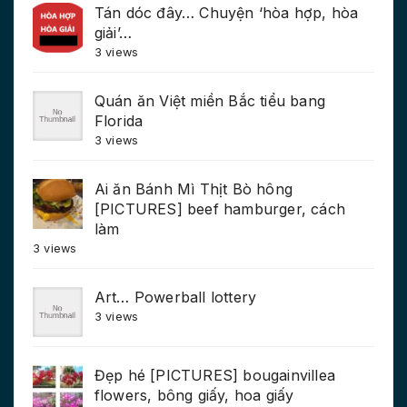
Tán dóc đây… Chuyện ‘hòa hợp, hòa
giải’…
3 views
Quán ăn Việt miền Bắc tiểu bang
Florida
3 views
Ai ăn Bánh Mì Thịt Bò hông
[PICTURES] beef hamburger, cách
làm
3 views
Art… Powerball lottery
3 views
Đẹp hé [PICTURES] bougainvillea
flowers, bông giấy, hoa giấy