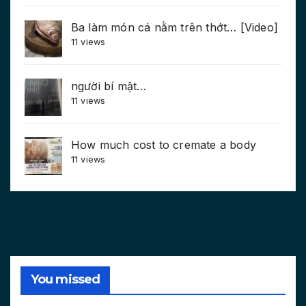
Ba làm món cá nằm trên thớt… [Video]
11 views
người bí mật…
11 views
How much cost to cremate a body
11 views
You missed