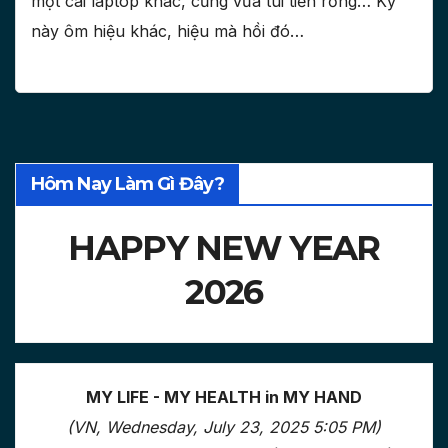
một cái laptop khác, cũng vừa túi tiền rỗng… Kỳ
này ôm hiệu khác, hiệu mà hồi đó…
Hôm Nay Làm Gì Đây?
HAPPY NEW YEAR
2026
MY LIFE - MY HEALTH in MY HAND
(VN, Wednesday, July 23, 2025 5:05 PM)