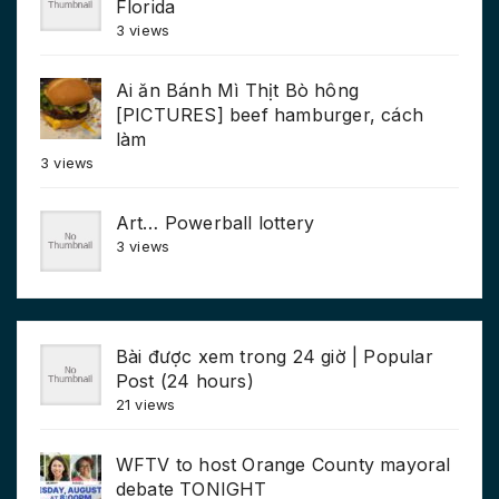
Florida
3 views
Ai ăn Bánh Mì Thịt Bò hông
[PICTURES] beef hamburger, cách
làm
3 views
Art… Powerball lottery
3 views
Bài được xem trong 24 giờ | Popular
Post (24 hours)
21 views
WFTV to host Orange County mayoral
debate TONIGHT