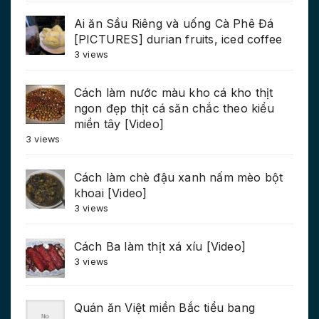
Ai ăn Sầu Riêng và uống Cà Phê Đá
[PICTURES] durian fruits, iced coffee
3 views
Cách làm nước màu kho cá kho thịt
ngon đẹp thịt cá săn chắc theo kiểu
miền tây [Video]
3 views
Cách làm chè đậu xanh nấm mèo bột
khoai [Video]
3 views
Cách Ba làm thịt xá xíu [Video]
3 views
Quán ăn Việt miền Bắc tiểu bang