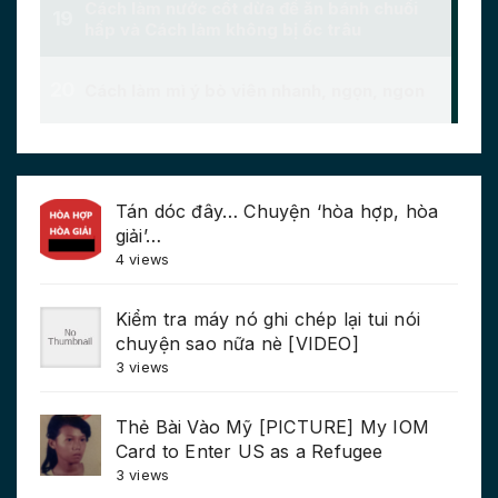
Tán dóc đây… Chuyện ‘hòa hợp, hòa
giải’…
4 views
Kiểm tra máy nó ghi chép lại tui nói
chuyện sao nữa nè [VIDEO]
3 views
Thẻ Bài Vào Mỹ [PICTURE] My IOM
Card to Enter US as a Refugee
3 views