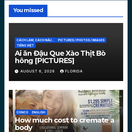
You missed
CÁCH LÀM, CÁCH NẤU...
PICTURES / PHOTOS / IMAGES
TIẾNG VIỆT
Ai ăn Đậu Que Xào Thịt Bò
hông [PICTURES]
AUGUST 6, 2026
FLORIDA
CONCO
ENGLISH
How much cost to cremate a
body