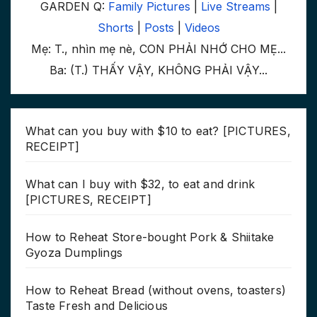
GARDEN Q:
Family Pictures
|
Live Streams
|
Shorts
|
Posts
|
Videos
Mẹ: T., nhìn mẹ nè, CON PHẢI NHỚ CHO MẸ...
Ba: (T.) THẤY VẬY, KHÔNG PHẢI VẬY...
What can you buy with $10 to eat? [PICTURES,
RECEIPT]
What can I buy with $32, to eat and drink
[PICTURES, RECEIPT]
How to Reheat Store-bought Pork & Shiitake
Gyoza Dumplings
How to Reheat Bread (without ovens, toasters)
Taste Fresh and Delicious