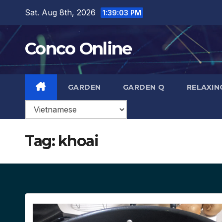
Skip
Sat. Aug 8th, 2026
1:39:04 PM
to
content
Conco Online
GARDEN
GARDEN Q
RELAXIN
Tag:
khoai