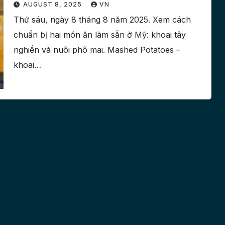
Phô Mai) [Video] | Food
AUGUST 8, 2025
VN
Thứ sáu, ngày 8 tháng 8 năm 2025. Xem cách
chuẩn bị hai món ăn làm sẵn ở Mỹ: khoai tây
nghiền và nuôi phô mai. Mashed Potatoes –
khoai…