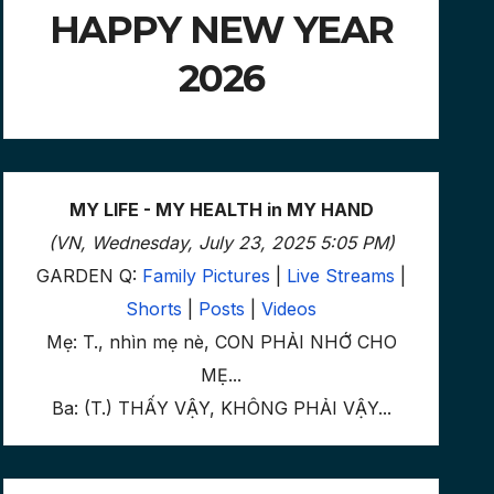
HAPPY NEW YEAR
2026
MY LIFE - MY HEALTH in MY HAND
(VN, Wednesday, July 23, 2025 5:05 PM)
GARDEN Q:
Family Pictures
|
Live Streams
|
Shorts
|
Posts
|
Videos
Mẹ: T., nhìn mẹ nè, CON PHẢI NHỚ CHO
MẸ...
Ba: (T.) THẤY VẬY, KHÔNG PHẢI VẬY...