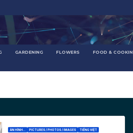
G
GARDENING
FLOWERS
FOOD & COOKI
ĂN HÌNH...
PICTURES / PHOTOS / IMAGES
TIẾNG VIỆT