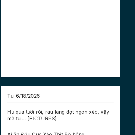
Tui 6/18/2026
Hủ qua tươi rói, rau lang đọt ngon xèo, vậy
mà tui… [PICTURES]
Ai ăn Đậu Que Xào Thịt Bò hông