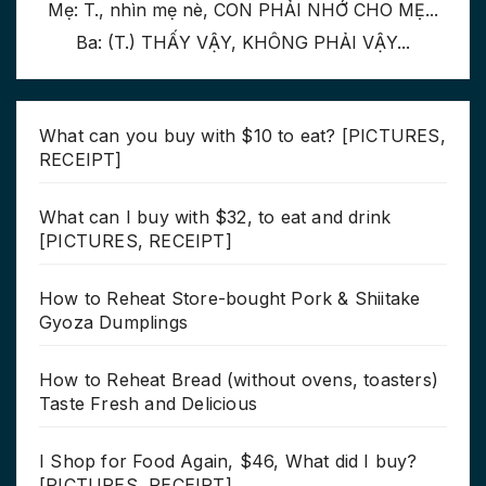
Mẹ: T., nhìn mẹ nè, CON PHẢI NHỚ CHO MẸ...
Ba: (T.) THẤY VẬY, KHÔNG PHẢI VẬY...
What can you buy with $10 to eat? [PICTURES,
RECEIPT]
What can I buy with $32, to eat and drink
[PICTURES, RECEIPT]
How to Reheat Store-bought Pork & Shiitake
Gyoza Dumplings
How to Reheat Bread (without ovens, toasters)
Taste Fresh and Delicious
I Shop for Food Again, $46, What did I buy?
[PICTURES, RECEIPT]