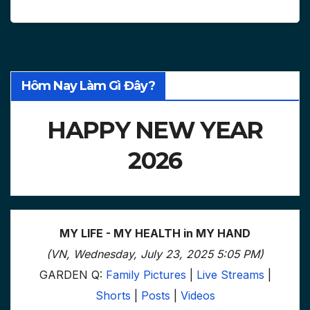
Hôm Nay Làm Gì Đây?
HAPPY NEW YEAR
2026
MY LIFE - MY HEALTH in MY HAND
(VN, Wednesday, July 23, 2025 5:05 PM)
GARDEN Q:
Family Pictures
|
Live Streams
|
Shorts
|
Posts
|
Videos