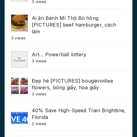
3 views
Ai ăn Bánh Mì Thịt Bò hông
[PICTURES] beef hamburger, cách
làm
3 views
Art… Powerball lottery
3 views
Đẹp hé [PICTURES] bougainvillea
flowers, bông giấy, hoa giấy
3 views
40% Save High-Speed Train Brightline,
Florida
2 views