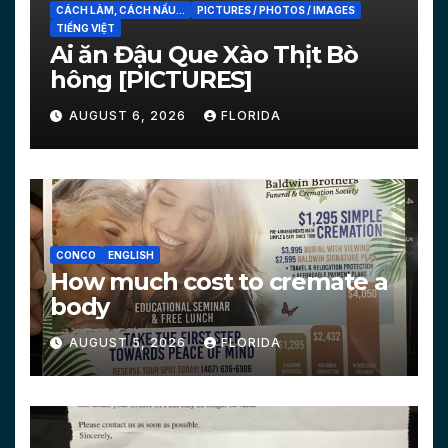
CÁCH LÀM, CÁCH NẤU...
PICTURES / PHOTOS / IMAGES
TIẾNG VIỆT
Ai ăn Đậu Que Xào Thịt Bò
hông [PICTURES]
AUGUST 6, 2026
FLORIDA
CONCO
ENGLISH
How much cost to cremate a
body
AUGUST 5, 2026
FLORIDA