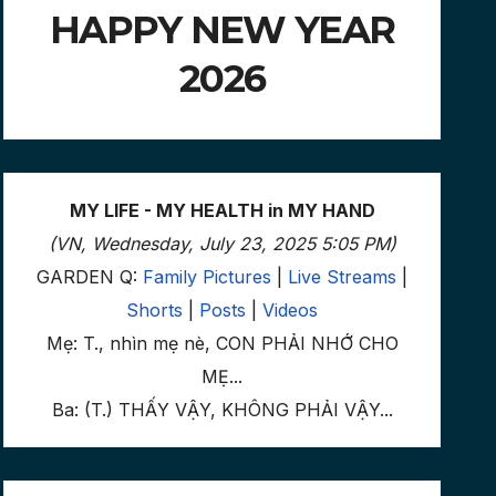
HAPPY NEW YEAR
2026
MY LIFE - MY HEALTH in MY HAND
(VN, Wednesday, July 23, 2025 5:05 PM)
GARDEN Q:
Family Pictures
|
Live Streams
|
Shorts
|
Posts
|
Videos
Mẹ: T., nhìn mẹ nè, CON PHẢI NHỚ CHO
MẸ...
Ba: (T.) THẤY VẬY, KHÔNG PHẢI VẬY...