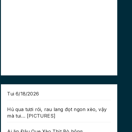
Tui 6/18/2026
Hủ qua tươi rói, rau lang đọt ngon xèo, vậy
mà tui… [PICTURES]
Ai ăn Đậu Que Xào Thịt Bò hông