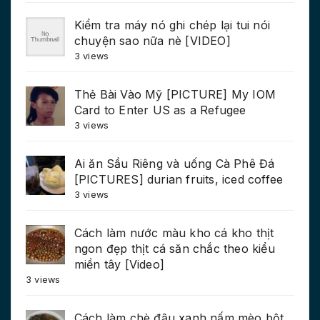
Kiểm tra máy nó ghi chép lại tui nói
chuyện sao nữa nè [VIDEO]
3 views
Thẻ Bài Vào Mỹ [PICTURE] My IOM
Card to Enter US as a Refugee
3 views
Ai ăn Sầu Riêng và uống Cà Phê Đá
[PICTURES] durian fruits, iced coffee
3 views
Cách làm nước màu kho cá kho thịt
ngon đẹp thịt cá săn chắc theo kiểu
miền tây [Video]
3 views
Cách làm chè đậu xanh nấm mèo bột