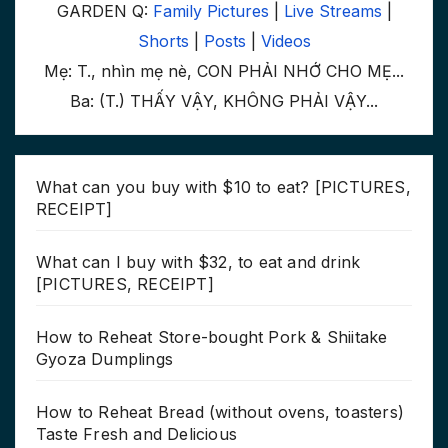
GARDEN Q:
Family Pictures
|
Live Streams
|
Shorts
|
Posts
|
Videos
Mẹ: T., nhìn mẹ nè, CON PHẢI NHỚ CHO MẸ...
Ba: (T.) THẤY VẬY, KHÔNG PHẢI VẬY...
What can you buy with $10 to eat? [PICTURES,
RECEIPT]
What can I buy with $32, to eat and drink
[PICTURES, RECEIPT]
How to Reheat Store-bought Pork & Shiitake
Gyoza Dumplings
How to Reheat Bread (without ovens, toasters)
Taste Fresh and Delicious