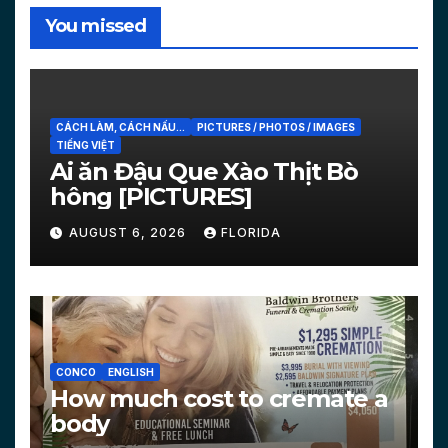
You missed
CÁCH LÀM, CÁCH NẤU...
PICTURES / PHOTOS / IMAGES
TIẾNG VIỆT
Ai ăn Đậu Que Xào Thịt Bò
hông [PICTURES]
AUGUST 6, 2026
FLORIDA
CONCO
ENGLISH
How much cost to cremate a
body