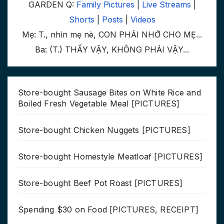
GARDEN Q:
Family Pictures
|
Live Streams
|
Shorts
|
Posts
|
Videos
Mẹ: T., nhìn mẹ nè, CON PHẢI NHỚ CHO MẸ...
Ba: (T.) THẤY VẬY, KHÔNG PHẢI VẬY...
Store-bought Sausage Bites on White Rice and
Boiled Fresh Vegetable Meal [PICTURES]
Store-bought Chicken Nuggets [PICTURES]
Store-bought Homestyle Meatloaf [PICTURES]
Store-bought Beef Pot Roast [PICTURES]
Spending $30 on Food [PICTURES, RECEIPT]