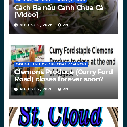
CÁCH LÀM, CÁCH NẤU...
TIẾNG VIỆT
VIDEO
Cách Ba nấu Canh Chua Cá
[Video]
AUGUST 9, 2026
VN
ENGLISH
TIN TỨC ĐỊA PHƯƠNG / LOCAL NEWS
Clemons Produce (Curry Ford
Road) closes forever soon?
AUGUST 9, 2026
VN