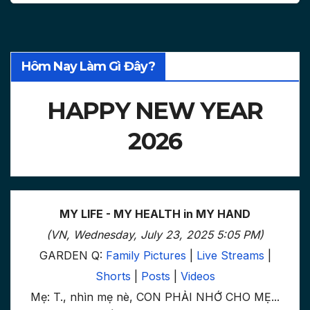
Hôm Nay Làm Gì Đây?
HAPPY NEW YEAR
2026
MY LIFE - MY HEALTH in MY HAND
(VN, Wednesday, July 23, 2025 5:05 PM)
GARDEN Q:
Family Pictures
|
Live Streams
|
Shorts
|
Posts
|
Videos
Mẹ: T., nhìn mẹ nè, CON PHẢI NHỚ CHO MẸ...