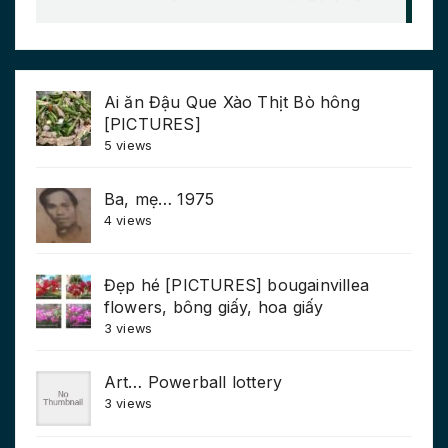
Ai ăn Đậu Que Xào Thịt Bò hông
[PICTURES]
5 views
Ba, mẹ… 1975
4 views
Đẹp hé [PICTURES] bougainvillea
flowers, bông giấy, hoa giấy
3 views
Art… Powerball lottery
3 views