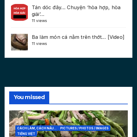
Tán dóc đây… Chuyện ‘hòa hợp, hòa
giải’…
11 views
Ba làm món cá nằm trên thớt… [Video]
11 views
You missed
CÁCH LÀM, CÁCH NẤU...
PICTURES / PHOTOS / IMAGES
TIẾNG VIỆT