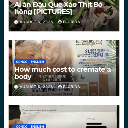
Ai ăn Đậu Que Xào Thịt Bò
hông [PICTURES]
AUGUST 6, 2026
FLORIDA
CONCO
ENGLISH
How much cost to cremate a
body
AUGUST 5, 2026
FLORIDA
CONCO
ENGLISH