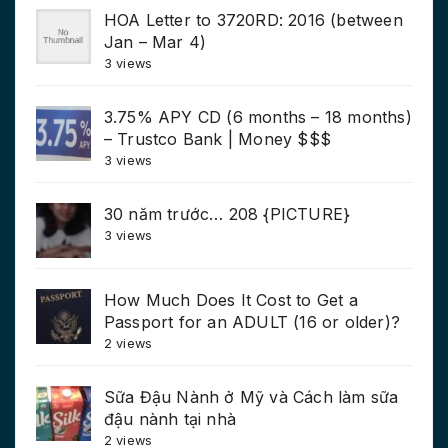
HOA Letter to 3720RD: 2016 (between
Jan – Mar 4)
3 views
3.75% APY CD (6 months – 18 months)
– Trustco Bank | Money $$$
3 views
30 năm trước… 208 {PICTURE}
3 views
How Much Does It Cost to Get a
Passport for an ADULT (16 or older)?
2 views
Sữa Đậu Nành ở Mỹ và Cách làm sữa
đậu nành tại nhà
2 views