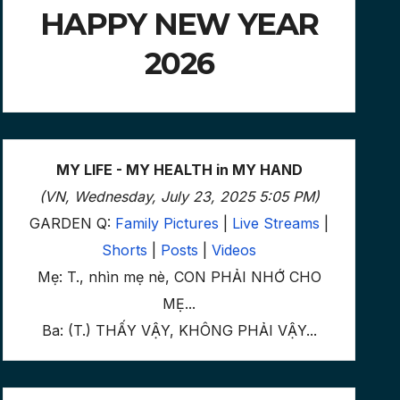
HAPPY NEW YEAR
2026
MY LIFE - MY HEALTH in MY HAND
(VN, Wednesday, July 23, 2025 5:05 PM)
GARDEN Q:
Family Pictures
|
Live Streams
|
Shorts
|
Posts
|
Videos
Mẹ: T., nhìn mẹ nè, CON PHẢI NHỚ CHO
MẸ...
Ba: (T.) THẤY VẬY, KHÔNG PHẢI VẬY...