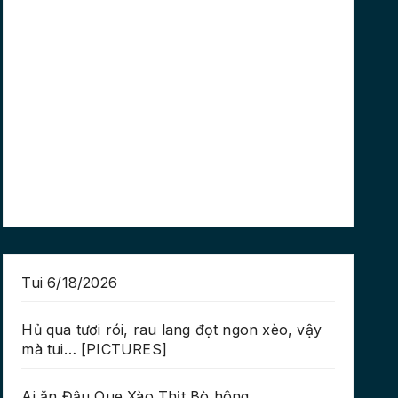
Tui 6/18/2026
Hủ qua tươi rói, rau lang đọt ngon xèo, vậy
mà tui… [PICTURES]
Ai ăn Đậu Que Xào Thịt Bò hông