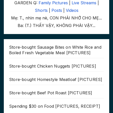
GARDEN Q:
Family Pictures
|
Live Streams
|
Shorts
|
Posts
|
Videos
Mẹ: T., nhìn mẹ nè, CON PHẢI NHỚ CHO MẸ...
Ba: (T.) THẤY VẬY, KHÔNG PHẢI VẬY...
Store-bought Sausage Bites on White Rice and
Boiled Fresh Vegetable Meal [PICTURES]
Store-bought Chicken Nuggets [PICTURES]
Store-bought Homestyle Meatloaf [PICTURES]
Store-bought Beef Pot Roast [PICTURES]
Spending $30 on Food [PICTURES, RECEIPT]