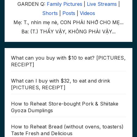
GARDEN Q:
Family Pictures
|
Live Streams
|
Shorts
|
Posts
|
Videos
Mẹ: T., nhìn mẹ nè, CON PHẢI NHỚ CHO MẸ...
Ba: (T.) THẤY VẬY, KHÔNG PHẢI VẬY...
What can you buy with $10 to eat? [PICTURES,
RECEIPT]
What can I buy with $32, to eat and drink
[PICTURES, RECEIPT]
How to Reheat Store-bought Pork & Shiitake
Gyoza Dumplings
How to Reheat Bread (without ovens, toasters)
Taste Fresh and Delicious