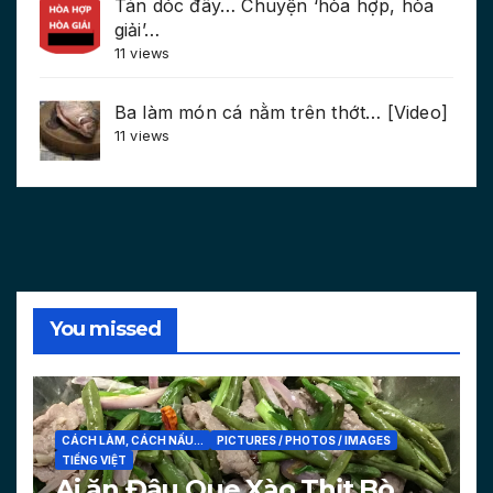
Tán dóc đây… Chuyện ‘hòa hợp, hòa
giải’…
11 views
Ba làm món cá nằm trên thớt… [Video]
11 views
You missed
CÁCH LÀM, CÁCH NẤU...
PICTURES / PHOTOS / IMAGES
TIẾNG VIỆT
Ai ăn Đậu Que Xào Thịt Bò