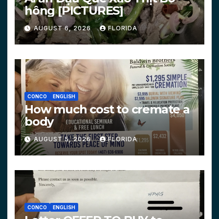
hông [PICTURES]
AUGUST 6, 2026
FLORIDA
CONCO
ENGLISH
How much cost to cremate a
body
AUGUST 5, 2026
FLORIDA
CONCO
ENGLISH