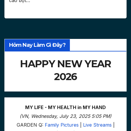
cáo bột…
Hôm Nay Làm Gì Đây?
HAPPY NEW YEAR
2026
MY LIFE - MY HEALTH in MY HAND
(VN, Wednesday, July 23, 2025 5:05 PM)
GARDEN Q:
Family Pictures
|
Live Streams
|