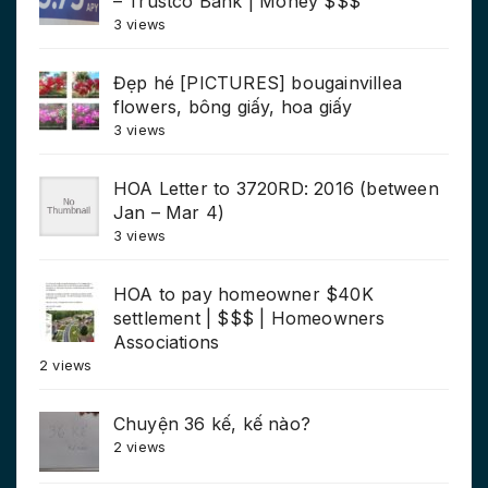
– Trustco Bank | Money $$$
3 views
Đẹp hé [PICTURES] bougainvillea
flowers, bông giấy, hoa giấy
3 views
HOA Letter to 3720RD: 2016 (between
Jan – Mar 4)
3 views
HOA to pay homeowner $40K
settlement | $$$ | Homeowners
Associations
2 views
Chuyện 36 kế, kế nào?
2 views