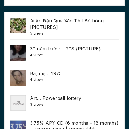
Ai ăn Đậu Que Xào Thịt Bò hông
[PICTURES]
5 views
30 năm trước… 208 {PICTURE}
4 views
Ba, mẹ… 1975
4 views
Art… Powerball lottery
3 views
3.75% APY CD (6 months – 18 months)