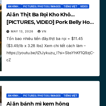
ĂN HÌNH...
PICTURES / PHOTOS / IMAGES
TIẾNG VIỆT
VIDEO
Ai ăn Thịt Ba Rọi Kho Khô…
[PICTURES, VIDEO] Pork Belly Hot
Dog Bun, bánh mì hot dog thịt ba
MAY 13, 2026
VN
rọi hông?
Tốn bao nhiêu tiền đây.thịt ba rọi = $11.45
($3.49/lb x 3.28 lbs) Xem chi tiết cách làm –
https://youtu.be/tZtJykuzu_I?si=SbsYhKf1Q9zjC-
cZ
ĂN HÌNH...
PICTURES / PHOTOS / IMAGES
TIẾNG VIỆT
Ai ăn bánh mì kem hông