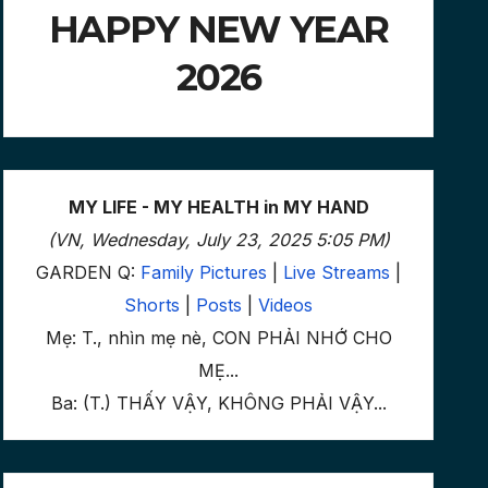
HAPPY NEW YEAR
2026
MY LIFE - MY HEALTH in MY HAND
(VN, Wednesday, July 23, 2025 5:05 PM)
GARDEN Q:
Family Pictures
|
Live Streams
|
Shorts
|
Posts
|
Videos
Mẹ: T., nhìn mẹ nè, CON PHẢI NHỚ CHO
MẸ...
Ba: (T.) THẤY VẬY, KHÔNG PHẢI VẬY...