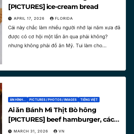
[PICTURES] ice-cream bread
APRIL 17, 2026
FLORIDA
Cái này chắc làm nhiều người nhớ lại năm xưa đã
được có cơ hội một lần ăn qua phải không?
nhưng không phải đồ ăn Mỹ. Tui làm cho…
ĂN HÌNH...
PICTURES / PHOTOS / IMAGES
TIẾNG VIỆT
Ai ăn Bánh Mì Thịt Bò hông
[PICTURES] beef hamburger, cách
làm
MARCH 31, 2026
VN