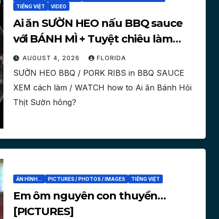
TIẾNG VIỆT
VIDEO
Ai ăn SƯỜN HEO nấu BBQ sauce
với BÁNH MÌ + Tuyệt chiêu làm
bánh mì nóng [PICTURES, VIDEO]
AUGUST 4, 2026
FLORIDA
SƯỜN HEO BBQ / PORK RIBS in BBQ SAUCE
XEM cách làm / WATCH how to Ai ăn Bánh Hỏi
Thịt Sườn hông?
ĂN HÌNH...
PICTURES / PHOTOS / IMAGES
TIẾNG VIỆT
Em ôm nguyên con thuyền…
[PICTURES]