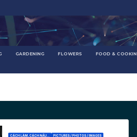
G
GARDENING
FLOWERS
FOOD & COOKI
CÁCH LÀM, CÁCH NẤU...
PICTURES / PHOTOS / IMAGES