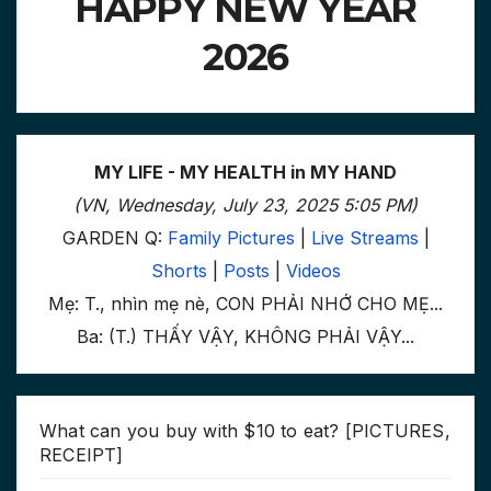
HAPPY NEW YEAR
2026
MY LIFE - MY HEALTH in MY HAND
(VN, Wednesday, July 23, 2025 5:05 PM)
GARDEN Q:
Family Pictures
|
Live Streams
|
Shorts
|
Posts
|
Videos
Mẹ: T., nhìn mẹ nè, CON PHẢI NHỚ CHO MẸ...
Ba: (T.) THẤY VẬY, KHÔNG PHẢI VẬY...
What can you buy with $10 to eat? [PICTURES,
RECEIPT]