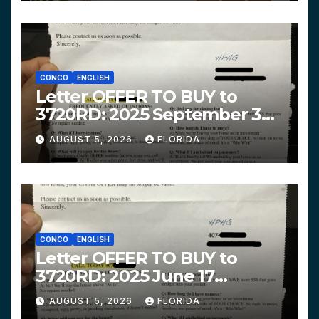
CONCO
ENGLISH
Letter OFFER TO BUY to
3720RD: 2025 September 3
$319,900 HPHG
AUGUST 5, 2026
FLORIDA
CONCO
ENGLISH
Letter OFFER TO BUY to
3720RD: 2025 June 17
$312,200 HPHG
AUGUST 5, 2026
FLORIDA