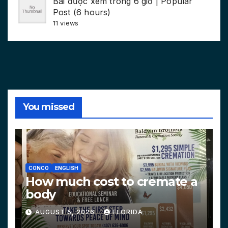
Bài được xem trong 6 giờ | Popular
Post (6 hours)
11 views
You missed
CONCO
ENGLISH
How much cost to cremate a
body
AUGUST 5, 2026
FLORIDA