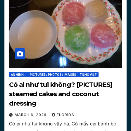
ĂN HÌNH...
PICTURES / PHOTOS / IMAGES
TIẾNG VIỆT
Có ai như tui không? [PICTURES]
steamed cakes and coconut
dressing
MARCH 6, 2026
FLORIDA
Có ai như tui không vậy hả. Có mấy cái bánh bò