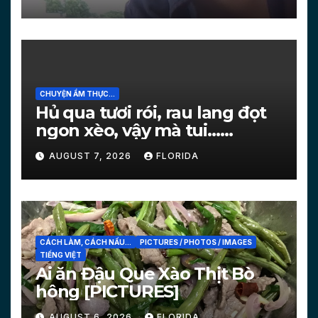
CHUYỆN ẨM THỰC...
Hủ qua tươi rói, rau lang đọt
ngon xèo, vậy mà tui…
[PICTURES]
AUGUST 7, 2026
FLORIDA
CÁCH LÀM, CÁCH NẤU...
PICTURES / PHOTOS / IMAGES
TIẾNG VIỆT
Ai ăn Đậu Que Xào Thịt Bò
hông [PICTURES]
AUGUST 6, 2026
FLORIDA