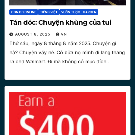
CON CO ONLINE
TIẾNG VIỆT
VƯỜN TƯỢC - GARDEN
Tán dóc: Chuyện khùng của tui
AUGUST 8, 2025
VN
Thứ sáu, ngày 8 tháng 8 năm 2025. Chuyện gì
hả? Chuyện vầy nè. Có bữa nọ mình đi lang thang
ra chợ Walmart. Đi mà không có mục đích…