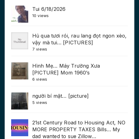
Tui 6/18/2026
10 views
Hủ qua tươi rói, rau lang đọt ngon xèo,
vậy mà tui… [PICTURES]
7 views
Hình Mẹ… Máy Trường Xưa
[PICTURE] Mom 1960’s
6 views
người bí mật… [picture]
5 views
21st Century Road to Housing Act, NO
MORE PROPERTY TAXES Bills… My
dad wanted to sue Zillow…