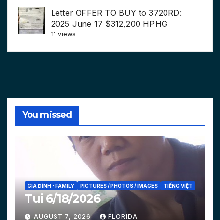
Letter OFFER TO BUY to 3720RD:
2025 June 17 $312,200 HPHG
11 views
You missed
GIA ĐÌNH - FAMILY
PICTURES / PHOTOS / IMAGES
TIẾNG VIỆT
Tui 6/18/2026
AUGUST 7, 2026
FLORIDA