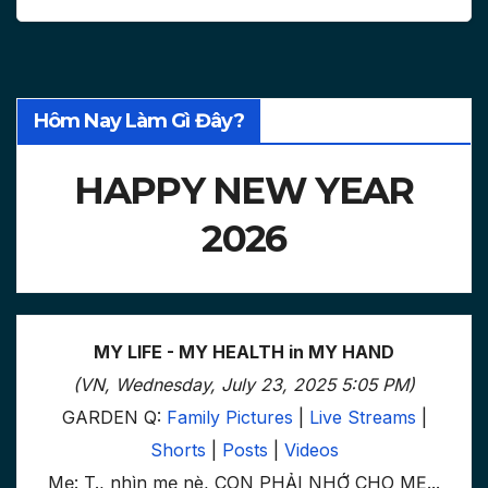
Hôm Nay Làm Gì Đây?
HAPPY NEW YEAR
2026
MY LIFE - MY HEALTH in MY HAND
(VN, Wednesday, July 23, 2025 5:05 PM)
GARDEN Q:
Family Pictures
|
Live Streams
|
Shorts
|
Posts
|
Videos
Mẹ: T., nhìn mẹ nè, CON PHẢI NHỚ CHO MẸ...