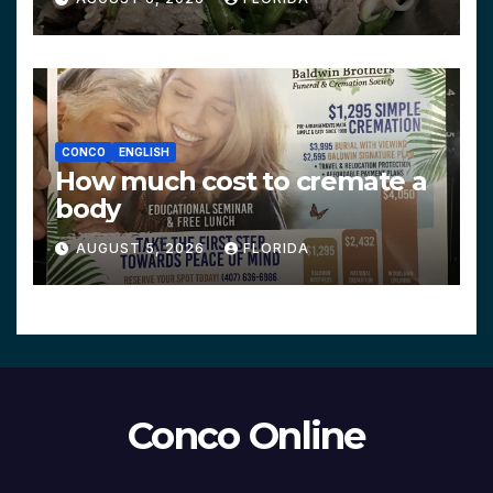
CONCO
ENGLISH
How much cost to cremate a
body
AUGUST 5, 2026
FLORIDA
Conco Online