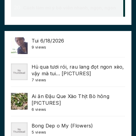
Tui 6/18/2026
9 views
Hủ qua tươi rói, rau lang đọt ngon xèo,
vậy mà tui… [PICTURES]
7 views
Ai ăn Đậu Que Xào Thịt Bò hông
[PICTURES]
6 views
Bong Dep o My (Flowers)
5 views