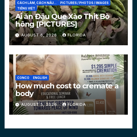
CÁCH LÀM, CÁCH NẤU...
PICTURES / PHOTOS / IMAGES
TIẾNG VIỆT
Ai ăn Đậu Que Xào Thịt Bò
hông [PICTURES]
AUGUST 6, 2026
FLORIDA
CONCO
ENGLISH
How much cost to cremate a
body
AUGUST 5, 2026
FLORIDA