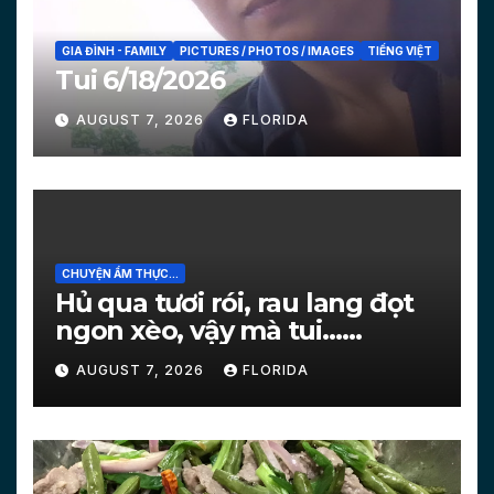
GIA ĐÌNH - FAMILY
PICTURES / PHOTOS / IMAGES
TIẾNG VIỆT
Tui 6/18/2026
AUGUST 7, 2026
FLORIDA
CHUYỆN ẨM THỰC...
Hủ qua tươi rói, rau lang đọt
ngon xèo, vậy mà tui…
[PICTURES]
AUGUST 7, 2026
FLORIDA