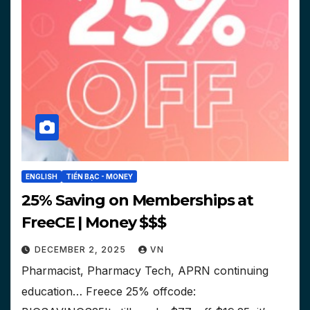
ENGLISH
TIỀN BẠC - MONEY
25% Saving on Memberships at
FreeCE | Money $$$
DECEMBER 2, 2025
VN
Pharmacist, Pharmacy Tech, APRN continuing
education… Freece 25% offcode: