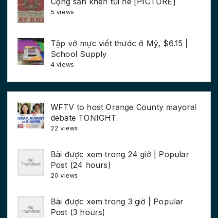
Cộng sản khen tui nè [PICTURE]
5 views
Tập vở mực viết thước ở Mỹ, $6.15 |
School Supply
4 views
WFTV to host Orange County mayoral
debate TONIGHT
22 views
Bài được xem trong 24 giờ | Popular
Post (24 hours)
20 views
Bài được xem trong 3 giờ | Popular
Post (3 hours)