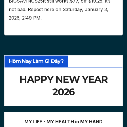
BIGSAVINGS25It still works.$77, off $19.25, it’s
not bad. Repost here on Saturday, January 3,
2026, 2:49 PM.
Hôm Nay Làm Gì Đây?
HAPPY NEW YEAR
2026
MY LIFE - MY HEALTH in MY HAND