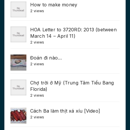
How to make money
2 views
HOA Letter to 3720RD: 2013 (between
March 14 – April 11)
2 views
Đoán đi nào…
2 views
Chợ trời ở Mỹ (Trung Tâm Tiểu Bang
Florida)
2 views
Cách Ba làm thịt xá xíu [Video]
2 views