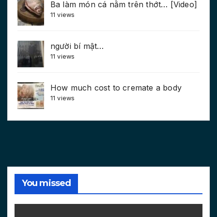
Ba làm món cá nằm trên thớt… [Video]
11 views
người bí mật…
11 views
How much cost to cremate a body
11 views
You missed