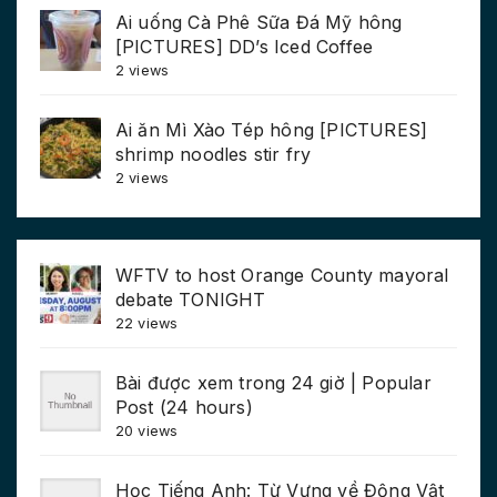
Ai uống Cà Phê Sữa Đá Mỹ hông
[PICTURES] DD’s Iced Coffee
2 views
Ai ăn Mì Xào Tép hông [PICTURES]
shrimp noodles stir fry
2 views
WFTV to host Orange County mayoral
debate TONIGHT
22 views
Bài được xem trong 24 giờ | Popular
Post (24 hours)
20 views
Học Tiếng Anh: Từ Vựng về Động Vật