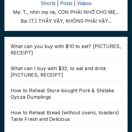
Shorts
|
Posts
|
Videos
Mẹ: T., nhìn mẹ nè, CON PHẢI NHỚ CHO MẸ...
Ba: (T.) THẤY VẬY, KHÔNG PHẢI VẬY...
What can you buy with $10 to eat? [PICTURES,
RECEIPT]
What can I buy with $32, to eat and drink
[PICTURES, RECEIPT]
How to Reheat Store-bought Pork & Shiitake
Gyoza Dumplings
How to Reheat Bread (without ovens, toasters)
Taste Fresh and Delicious