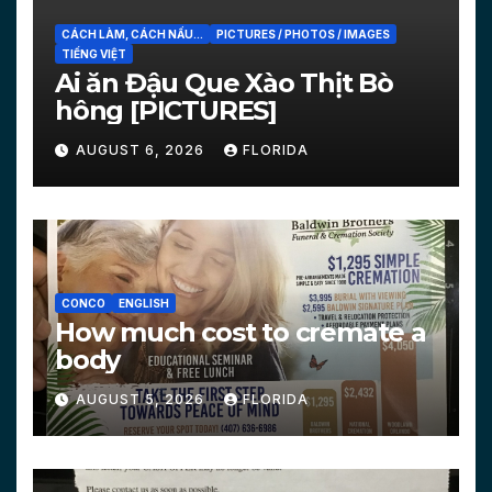
CÁCH LÀM, CÁCH NẤU...
PICTURES / PHOTOS / IMAGES
TIẾNG VIỆT
Ai ăn Đậu Que Xào Thịt Bò
hông [PICTURES]
AUGUST 6, 2026
FLORIDA
CONCO
ENGLISH
How much cost to cremate a
body
AUGUST 5, 2026
FLORIDA