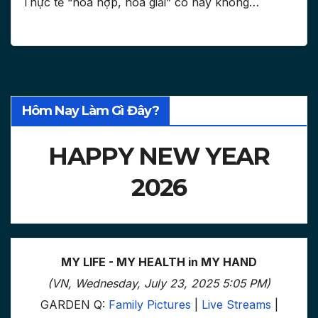
Thực tế “hòa hợp, hòa giải” có hay không…
Hôm Nay Làm Gì Đây?
HAPPY NEW YEAR
2026
MY LIFE - MY HEALTH in MY HAND
(VN, Wednesday, July 23, 2025 5:05 PM)
GARDEN Q:
Family Pictures
|
Live Streams
|