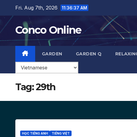
Skip
Fri. Aug 7th, 2026
11:36:38 AM
to
content
Conco Online
GARDEN
GARDEN Q
RELAXIN
Tag:
29th
HỌC TIẾNG ANH
TIẾNG VIỆT