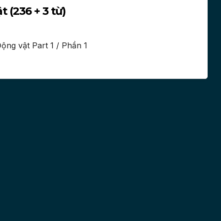
 (236 + 3 từ)
ng vật Part 1 / Phần 1