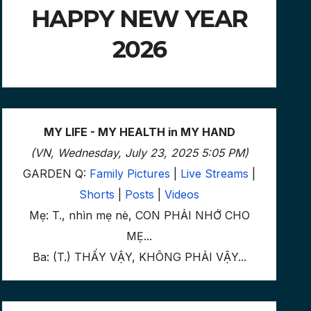
HAPPY NEW YEAR
2026
MY LIFE - MY HEALTH in MY HAND
(VN, Wednesday, July 23, 2025 5:05 PM)
GARDEN Q:
Family Pictures
|
Live Streams
|
Shorts
|
Posts
|
Videos
Mẹ: T., nhìn mẹ nè, CON PHẢI NHỚ CHO
MẸ...
Ba: (T.) THẤY VẬY, KHÔNG PHẢI VẬY...