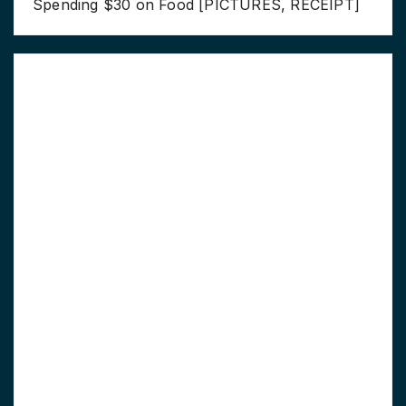
Spending $30 on Food [PICTURES, RECEIPT]