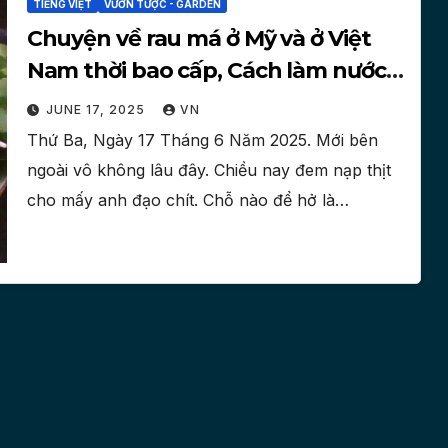
TIẾNG VIỆT
VƯỜN TƯỢC - GARDEN
Chuyện về rau má ở Mỹ và ở Việt
Nam thời bao cấp, Cách làm nước
giải khát NƯỚC RAU MÁ
JUNE 17, 2025
VN
Thứ Ba, Ngày 17 Tháng 6 Năm 2025. Mới bên
ngoài vô không lâu đây. Chiều nay đem nạp thịt
cho mấy anh đạo chít. Chỗ nào để hở là…