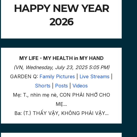
HAPPY NEW YEAR
2026
MY LIFE - MY HEALTH in MY HAND
(VN, Wednesday, July 23, 2025 5:05 PM)
GARDEN Q:
Family Pictures
|
Live Streams
|
Shorts
|
Posts
|
Videos
Mẹ: T., nhìn mẹ nè, CON PHẢI NHỚ CHO
MẸ...
Ba: (T.) THẤY VẬY, KHÔNG PHẢI VẬY...