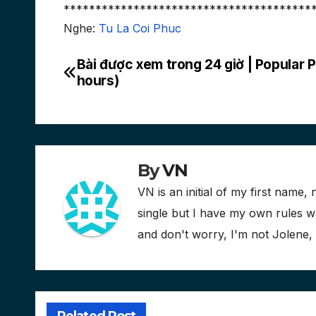
***************************************
Nghe:
Tu La Coi Phuc
Bài được xem trong 24 giờ | Popular 
Post
hours)
navigation
By
VN
VN is an initial of my first name, 
single but I have my own rules
and don't worry, I'm not Jolene,