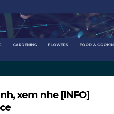
G
GARDENING
FLOWERS
FOOD & COOKI
anh, xem nhe [INFO]
ace