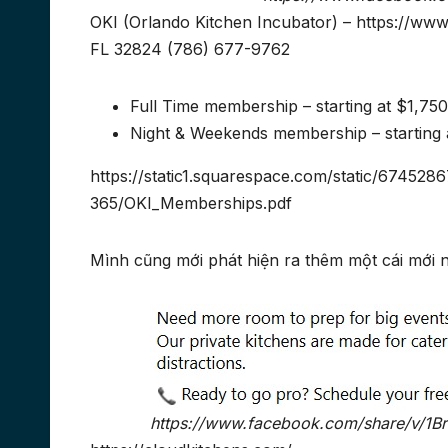
OKI (Orlando Kitchen Incubator) – https://ww
FL 32824 (786) 677-9762
Full Time membership – starting at $1,75
Night & Weekends membership – starting
https://static1.squarespace.com/static/6745
365/OKI_Memberships.pdf
Mình cũng mới phát hiện ra thêm một cái mới n
https://www.facebook.com/share/v/1B