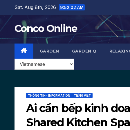
Skip
Sat. Aug 8th, 2026
9:52:03 AM
to
content
Conco Online
GARDEN
GARDEN Q
RELAXIN
THÔNG TIN - INFORMATION
TIẾNG VIỆT
Ai cần bếp kinh do
Shared Kitchen Sp