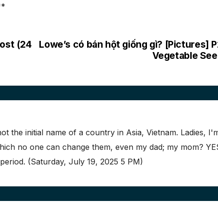
**
Post (24
Lowe’s có bán hột giống gì? [Pictures] P
Vegetable Se
not the initial name of a country in Asia, Vietnam. Ladies, I'
 which no one can change them, even my dad; my mom? YES
 period. (Saturday, July 19, 2025 5 PM)