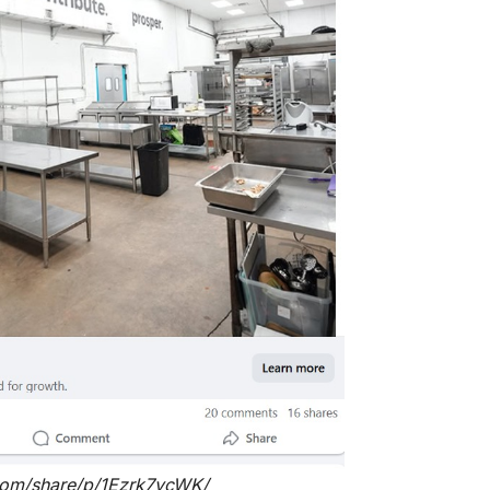
com/share/p/1Ezrk7ycWK/