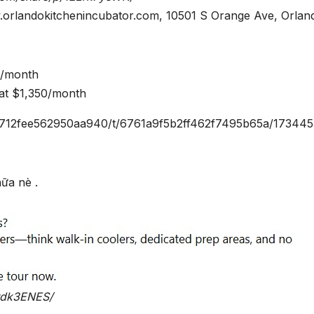
w.orlandokitchenincubator.com, 10501 S Orange Ave, Orlan
0/month
 at $1,350/month
286712fee562950aa940/t/6761a9f5b2ff462f7495b65a/17344
ữa nè .
rdk3ENES/