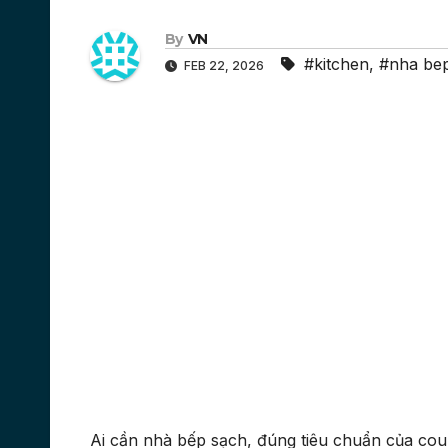
By
VN
#kitchen
,
#nha be
FEB 22, 2026
Ai cần nhà bếp sạch, đúng tiêu chuẩn của coun