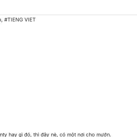
p
,
#TIENG VIET
ty hay gì đó, thì đây nè, có một nơi cho mướn.