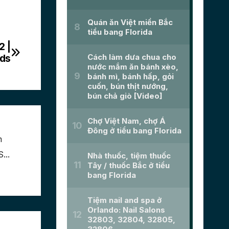
2 |
eds
m
...